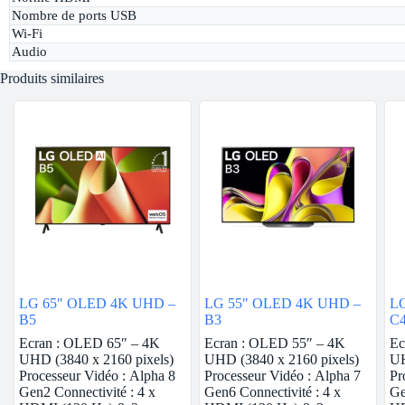
Nombre de ports USB
Wi-Fi
Audio
Produits similaires
LG 65″ OLED 4K UHD –
LG 55″ OLED 4K UHD –
L
B5
B3
C
Ecran : OLED 65″ – 4K
Ecran : OLED 55″ – 4K
Ec
UHD (3840 x 2160 pixels)
UHD (3840 x 2160 pixels)
UH
Processeur Vidéo : Alpha 8
Processeur Vidéo : Alpha 7
Pr
Gen2 Connectivité : 4 x
Gen6 Connectivité : 4 x
Ge