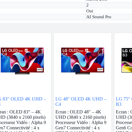
2
Oui
AI Sound Pro
G 83″ OLED 4K UHD –
LG 48″ OLED 4K UHD –
LG 75″
4
C4
B3
ran : OLED 83″ – 4K
Ecran : OLED 48″ – 4K
Ecran :
D (3840 x 2160 pixels)
UHD (3840 x 2160 pixels)
UHD (38
ocesseur Vidéo : Alpha 9
Processeur Vidéo : Alpha 9
Processe
n7 Connectivité : 4 x
Gen7 Connectivité : 4 x
Gen6 Con