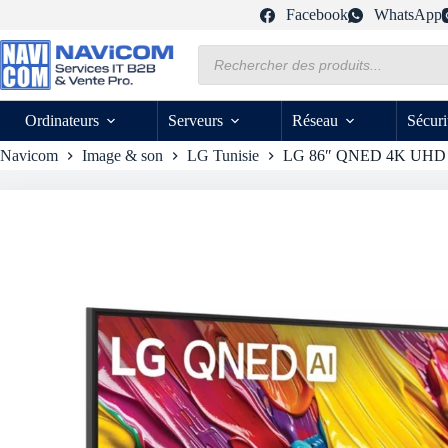
Passer
Facebook
WhatsApp
au
contenu
Recherche
de
produits
Ordinateurs
Serveurs
Réseau
Sécuri
Navicom
Image & son
LG Tunisie
LG 86″ QNED 4K UHD