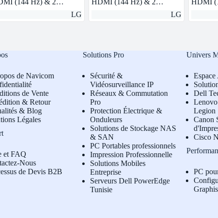
MI (144 Hz) & 2…
HDMI (144 Hz) & 2…
HDMI (
LG
LG
pos
Solutions Pro
Univers 
ropos de Navicom
Sécurité &
Espace 
identialité
Vidéosurveillance IP
Solutio
itions de Vente
Réseaux & Commutation
Dell Te
édition & Retour
Pro
L
enovo 
alités & Blog
Protection Électrique &
Legion
tions Légales
Onduleurs
Canon S
Solutions de Stockage NAS
d'Impre
rt
& SAN
Cisco N
PC Portables professionnels
Performan
e et FAQ
Impression Professionnelle
tactez-Nous
Solutions Mobiles
cessus de Devis B2B
PC pou
Entreprise
Configu
Serveurs Dell PowerEdge
Graphi
Tunisie