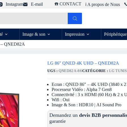
☎️ CONTACT
Instagram
E-mail

ℹ️ A propos de Nous
té
Image & son
Impression
Périphérique
 – QNED82A
LG 86″ QNED 4K UHD – QNED82A
UGS :
QNED82A-86
CATÉGORIE :
LG TUNIS
Ecran : QNED 86″ – 4K UHD (3840 x 21
Processeur Vidéo : Alpha 7 Gen8
Connectivité : 3 x HDMI (60 Hz) & 2 x
Wifi : Oui
Image & Son : HDR10 | AI Sound Pro
Demandez un
devis B2B personnali
garantie