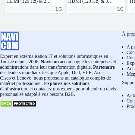
HDMI (120 Hz) & 2…
HDMI (120 Hz) & 3…
HD
LG
LG
À pro
A p
Conf
Expert en externalisation IT et solutions informatiques en
Cond
Tunisie depuis 2006,
Navicom
accompagne les entreprises et
Exp
administrations dans leur transformation digitale.
Partenaire
Actu
des leaders mondiaux tels que Apple, Dell, HPE, Asus,
Men
Cisco et Lenovo, nous proposons un catalogue complet de
Suppo
matériel professionnel.
Explorez nos solutions
d'infrastructure et contactez nos experts pour obtenir un devis
personnalisé adapté à vos besoins B2B.
Aid
Con
Pro