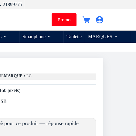
 21899775
Promo
Panier
d’achat
s
Smartphone
Tablette
MARQUES
IE
MARQUE :
LG
60 pixels)
 USB
sé
pour ce produit — réponse rapide