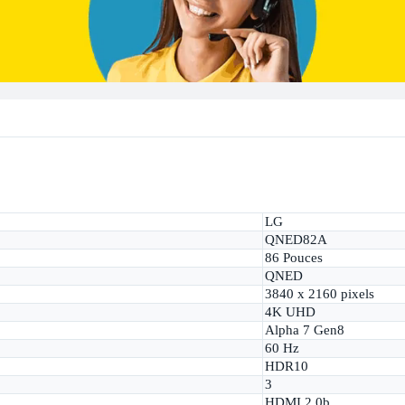
LG
QNED82A
86 Pouces
QNED
3840 x 2160 pixels
4K UHD
Alpha 7 Gen8
60 Hz
HDR10
3
HDMI 2.0b