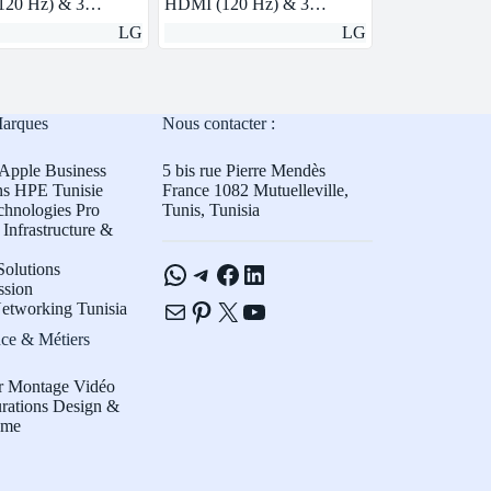
120 Hz) & 3…
HDMI (120 Hz) & 3…
LG
LG
Marques
Nous contacter :
Apple Business
5 bis rue Pierre Mendès
ns HPE Tunisie
France 1082 Mutuelleville,
chnologies Pro
Tunis, Tunisia
Infrastructure &
WhatsApp
Telegram
Facebook
LinkedIn
olutions
ssion
E-mail
Pinterest
X
YouTube
etworking Tunisia
ce & Métiers
r Montage Vidéo
rations Design &
sme