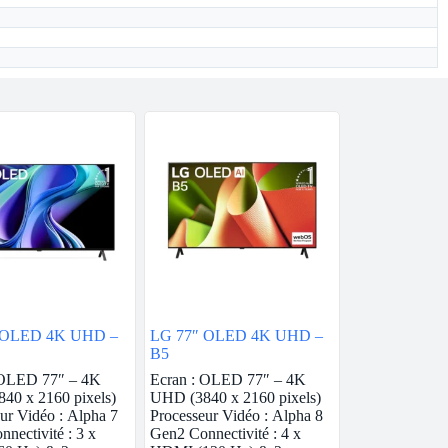
 OLED 4K UHD –
LG 77″ OLED 4K UHD –
B5
 OLED 77″ – 4K
Ecran : OLED 77″ – 4K
40 x 2160 pixels)
UHD (3840 x 2160 pixels)
ur Vidéo : Alpha 7
Processeur Vidéo : Alpha 8
nectivité : 3 x
Gen2 Connectivité : 4 x