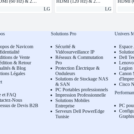
MI (60 Hz) & 2…
HDMI (120 Hz) & 2…
HDMI (
LG
LG
pos
Solutions Pro
Univers 
ropos de Navicom
Sécurité &
Espace 
identialité
Vidéosurveillance IP
Solutio
itions de Vente
Réseaux & Commutation
Dell Te
édition & Retour
Pro
L
enovo 
alités & Blog
Protection Électrique &
Legion
tions Légales
Onduleurs
Canon S
Solutions de Stockage NAS
d'Impre
rt
& SAN
Cisco N
PC Portables professionnels
Performan
e et FAQ
Impression Professionnelle
tactez-Nous
Solutions Mobiles
cessus de Devis B2B
PC pou
Entreprise
Configu
Serveurs Dell PowerEdge
Graphi
Tunisie