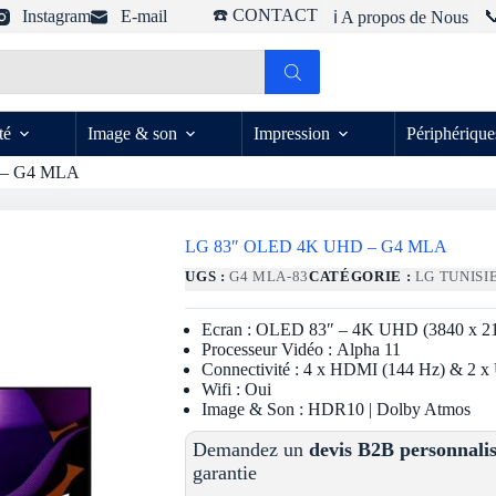
☎️ CONTACT
Instagram
E-mail

ℹ️ A propos de Nous
té
Image & son
Impression
Périphérique
 – G4 MLA
LG 83″ OLED 4K UHD – G4 MLA
UGS :
G4 MLA-83
CATÉGORIE :
LG TUNISI
Ecran : OLED 83″ – 4K UHD (3840 x 21
Processeur Vidéo : Alpha 11
Connectivité : 4 x HDMI (144 Hz) & 2 
Wifi : Oui
Image & Son : HDR10 | Dolby Atmos
Demandez un
devis B2B personnali
garantie