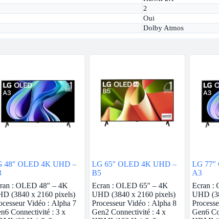
2
Oui
Dolby Atmos
G 48″ OLED 4K UHD –
LG 65″ OLED 4K UHD –
LG 77″
3
B5
A3
ran : OLED 48″ – 4K
Ecran : OLED 65″ – 4K
Ecran :
D (3840 x 2160 pixels)
UHD (3840 x 2160 pixels)
UHD (38
ocesseur Vidéo : Alpha 7
Processeur Vidéo : Alpha 8
Processe
n6 Connectivité : 3 x
Gen2 Connectivité : 4 x
Gen6 Con