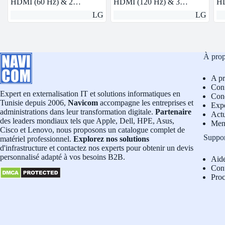
HDMI (60 Hz) & 2…
HDMI (120 Hz) & 3…
HD
LG
LG
À pro
A p
Conf
Expert en externalisation IT et solutions informatiques en
Cond
Tunisie depuis 2006,
Navicom
accompagne les entreprises et
Exp
administrations dans leur transformation digitale.
Partenaire
Actu
des leaders mondiaux tels que Apple, Dell, HPE, Asus,
Men
Cisco et Lenovo, nous proposons un catalogue complet de
Suppo
matériel professionnel.
Explorez nos solutions
d'infrastructure et contactez nos experts pour obtenir un devis
personnalisé adapté à vos besoins B2B.
Aid
Con
Pro