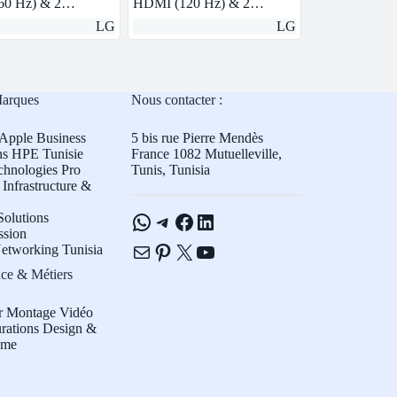
60 Hz) & 2…
HDMI (120 Hz) & 2…
LG
LG
Marques
Nous contacter :
Apple Business
5 bis rue Pierre Mendès
ns HPE Tunisie
France 1082 Mutuelleville,
chnologies Pro
Tunis, Tunisia
Infrastructure &
WhatsApp
Telegram
Facebook
LinkedIn
olutions
ssion
E-mail
Pinterest
X
YouTube
etworking Tunisia
ce & Métiers
r Montage Vidéo
rations Design &
sme