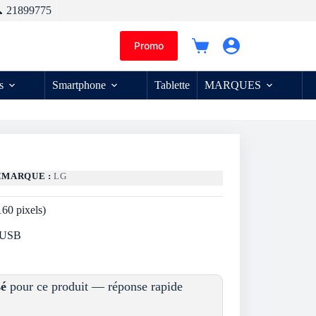
 21899775
Promo
Panier
d’achat
s
Smartphone
Tablette
MARQUES
E
MARQUE :
LG
60 pixels)
x USB
sé
pour ce produit — réponse rapide