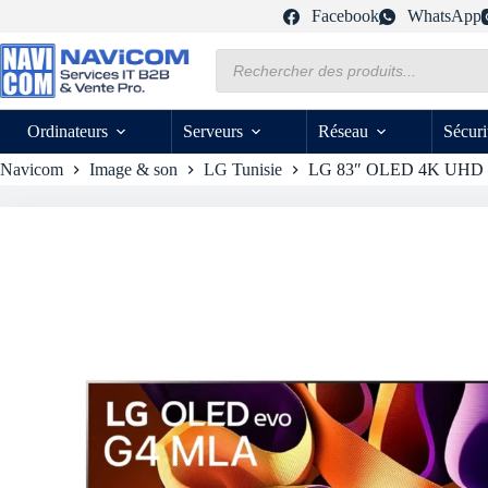
Passer
Facebook
WhatsApp
au
contenu
Recherche
de
produits
Ordinateurs
Serveurs
Réseau
Sécuri
Navicom
Image & son
LG Tunisie
LG 83″ OLED 4K UHD