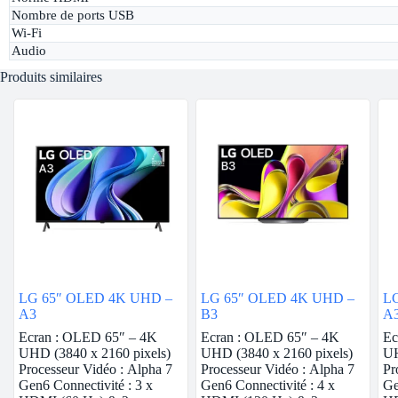
Nombre de ports USB
Wi-Fi
Audio
Produits similaires
LG 65″ OLED 4K UHD –
LG 65″ OLED 4K UHD –
L
A3
B3
A
Ecran : OLED 65″ – 4K
Ecran : OLED 65″ – 4K
Ec
UHD (3840 x 2160 pixels)
UHD (3840 x 2160 pixels)
UH
Processeur Vidéo : Alpha 7
Processeur Vidéo : Alpha 7
Pr
Gen6 Connectivité : 3 x
Gen6 Connectivité : 4 x
Ge