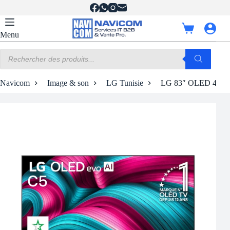
Passer
au
contenu
Panier
Menu
d’achat
Recherche
de
produits
Navicom
Image & son
LG Tunisie
LG 83″ OLED 4K 