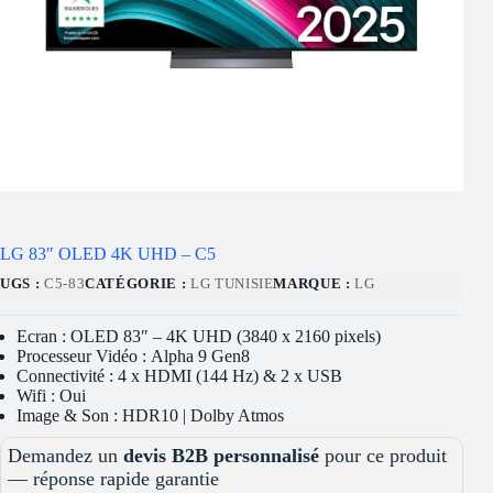
LG 83″ OLED 4K UHD – C5
UGS :
C5-83
CATÉGORIE :
LG TUNISIE
MARQUE :
LG
Ecran : OLED 83″ – 4K UHD (3840 x 2160 pixels)
Processeur Vidéo : Alpha 9 Gen8
Connectivité : 4 x HDMI (144 Hz) & 2 x USB
Wifi : Oui
Image & Son : HDR10 | Dolby Atmos
Demandez un
devis B2B personnalisé
pour ce produit
— réponse rapide garantie