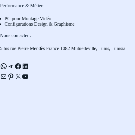
Performance & Métiers
PC pour Montage Vidéo
Configurations Design & Graphisme
Nous contacter :
5 bis rue Pierre Mendès France 1082 Mutuelleville, Tunis, Tunisia
WhatsApp
Telegram
Facebook
LinkedIn
E-mail
Pinterest
X
YouTube