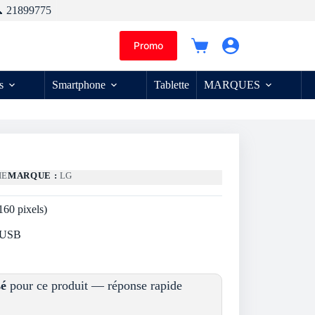
 21899775
Promo
Panier
d’achat
s
Smartphone
Tablette
MARQUES
IE
MARQUE :
LG
60 pixels)
x USB
sé
pour ce produit — réponse rapide