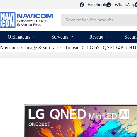
Passer
Facebook
WhatsApp
au
contenu
Recherche
de
produits
Ordinateurs
Serveurs
Réseau
Sécuri
Navicom
Image & son
LG Tunisie
LG 65″ QNED 4K UHD