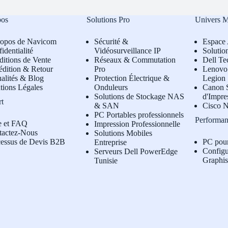
pos
Solutions Pro
Univers 
ropos de Navicom
Sécurité &
Espace 
identialité
Vidéosurveillance IP
Solutio
itions de Vente
Réseaux & Commutation
Dell Te
édition & Retour
Pro
L
enovo 
alités & Blog
Protection Électrique &
Legion
tions Légales
Onduleurs
Canon S
Solutions de Stockage NAS
d'Impre
rt
& SAN
Cisco N
PC Portables professionnels
Performan
e et FAQ
Impression Professionnelle
tactez-Nous
Solutions Mobiles
cessus de Devis B2B
PC pou
Entreprise
Configu
Serveurs Dell PowerEdge
Graphi
Tunisie