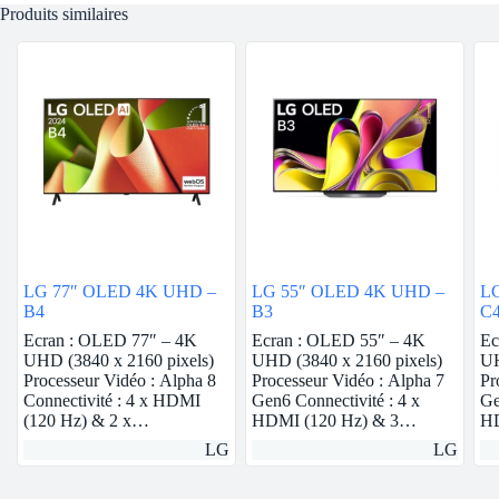
Produits similaires
LG 77″ OLED 4K UHD –
LG 55″ OLED 4K UHD –
L
B4
B3
C
Ecran : OLED 77″ – 4K
Ecran : OLED 55″ – 4K
Ec
UHD (3840 x 2160 pixels)
UHD (3840 x 2160 pixels)
UH
Processeur Vidéo : Alpha 8
Processeur Vidéo : Alpha 7
Pr
Connectivité : 4 x HDMI
Gen6 Connectivité : 4 x
Ge
(120 Hz) & 2 x…
HDMI (120 Hz) & 3…
HD
LG
LG