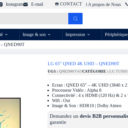
☎️ CONTACT
Instagram
E-mail

ℹ️ A propos de Nous
té
Image & son
Impression
Périphérique
 – QNED90T
LG 65″ QNED 4K UHD – QNED90T
UGS :
QNED90T-65
CATÉGORIE :
LG TUNIS
Ecran : QNED 65″ – 4K UHD (3840 x 21
Processeur Vidéo : Alpha 8
Connectivité : 4 x HDMI (120 Hz) & 2 
Wifi : Oui
Image & Son : HDR10 | Dolby Atmos
Demandez un
devis B2B personnali
garantie