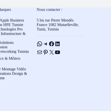
Marques
Nous contacter :
Apple Business
5 bis rue Pierre Mendès
ns HPE Tunisie
France 1082 Mutuelleville,
chnologies Pro
Tunis, Tunisia
Infrastructure &
WhatsApp
Telegram
Facebook
LinkedIn
olutions
ssion
E-mail
Pinterest
X
YouTube
etworking Tunisia
ce & Métiers
r Montage Vidéo
rations Design &
sme