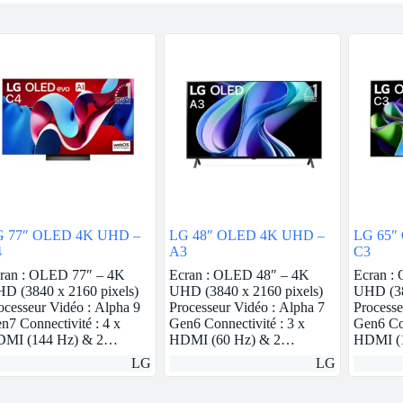
G 77″ OLED 4K UHD –
LG 48″ OLED 4K UHD –
LG 65″
4
A3
C3
ran : OLED 77″ – 4K
Ecran : OLED 48″ – 4K
Ecran :
D (3840 x 2160 pixels)
UHD (3840 x 2160 pixels)
UHD (38
ocesseur Vidéo : Alpha 9
Processeur Vidéo : Alpha 7
Processe
n7 Connectivité : 4 x
Gen6 Connectivité : 3 x
Gen6 Con
MI (144 Hz) & 2…
HDMI (60 Hz) & 2…
HDMI (
LG
LG