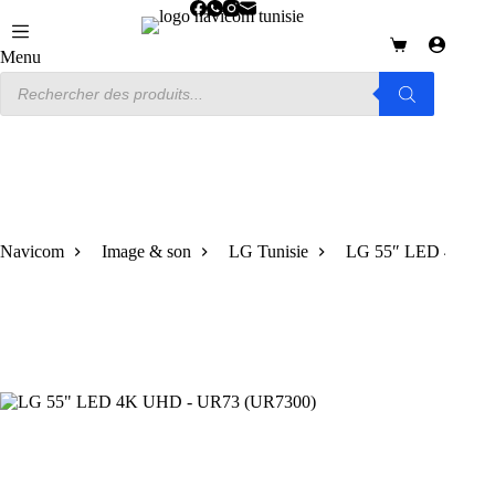
Passer
au
contenu
Panier
Menu
d’achat
Recherche
de
produits
Navicom
Image & son
LG Tunisie
LG 55″ LED 4K UH