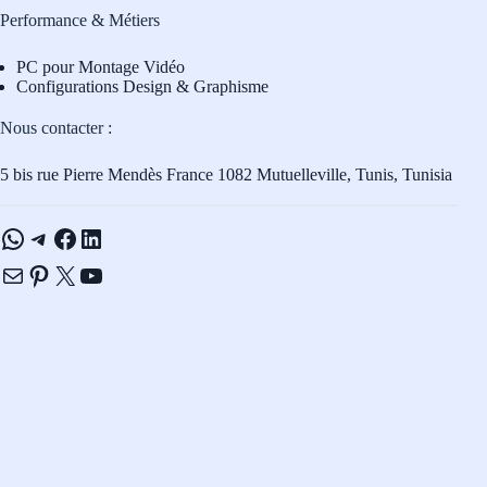
Performance & Métiers
PC pour Montage Vidéo
Configurations Design & Graphisme
Nous contacter :
5 bis rue Pierre Mendès France 1082 Mutuelleville, Tunis, Tunisia
WhatsApp
Telegram
Facebook
LinkedIn
E-mail
Pinterest
X
YouTube