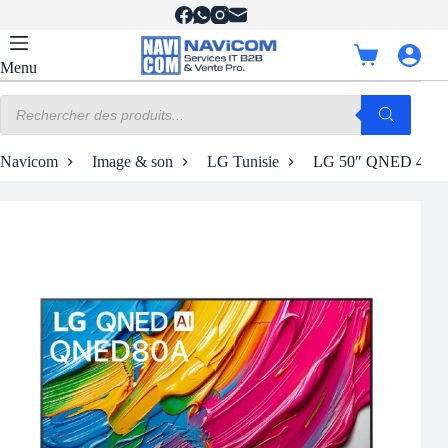
Passer
au
contenu
Panier
Menu
d’achat
Recherche
de
produits
Navicom
Image & son
LG Tunisie
LG 50″ QNED 4K