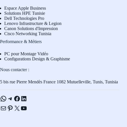
Espace Apple Business
Solutions HPE Tunisie
Dell Technologies Pro
L
enovo Infrastructure & Legion
Canon Solutions d'Impression
Cisco Networking Tunisia
Performance & Métiers
PC pour Montage Vidéo
Configurations Design & Graphisme
Nous contacter :
5 bis rue Pierre Mendès France 1082 Mutuelleville, Tunis, Tunisia
WhatsApp
Telegram
Facebook
LinkedIn
E-mail
Pinterest
X
YouTube