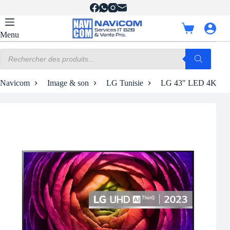
Passer
au
contenu
Panier
Menu
d’achat
Recherche
de
produits
Navicom
Image & son
LG Tunisie
LG 43″ LED 4K UH