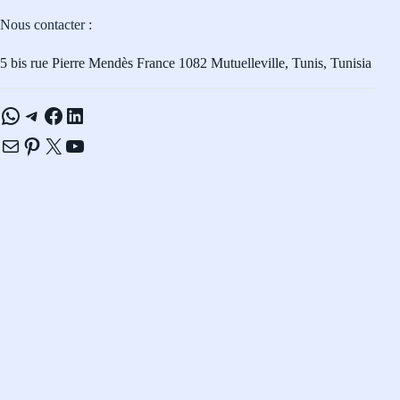
Nous contacter :
5 bis rue Pierre Mendès France 1082 Mutuelleville, Tunis, Tunisia
WhatsApp
Telegram
Facebook
LinkedIn
E-mail
Pinterest
X
YouTube