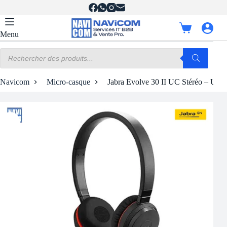
Passer
au
contenu
Panier
Menu
d’achat
Recherche
de
produits
Navicom
Micro-casque
Jabra Evolve 30 II UC Stéréo – USB