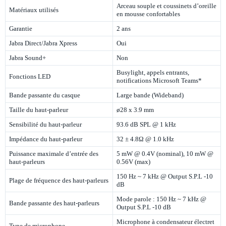
Arceau souple et coussinets d’oreille
Matériaux utilisés
en mousse confortables
Garantie
2 ans
Jabra Direct/Jabra Xpress
Oui
Jabra Sound+
Non
Busylight, appels entrants,
Fonctions LED
notifications Microsoft Teams*
Bande passante du casque
Large bande (Wideband)
Taille du haut-parleur
ø28 x 3.9 mm
Sensibilité du haut-parleur
93.6 dB SPL @ 1 kHz
Impédance du haut-parleur
32 ± 4.8Ω @ 1.0 kHz
Puissance maximale d’entrée des
5 mW @ 0.4V (nominal), 10 mW @
haut-parleurs
0.56V (max)
150 Hz ~ 7 kHz @ Output S.P.L -10
Plage de fréquence des haut-parleurs
dB
Mode parole : 150 Hz ~ 7 kHz @
Bande passante des haut-parleurs
Output S.P.L -10 dB
Microphone à condensateur électret
Type de microphone