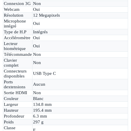
Connexion 3G
Non
Webcam
Oui
Résolution
12 Megapixels
Microphone
Oui
intégré
Type de H.P
Intégrés
Accéléromètre
Oui
Lecteur
Oui
biométrique
Télécommande
Non
Clavier
Non
complet
Connecteurs
USB Type C
disponibles
Ports
Aucun
dextensions
Sortie HDMI
Non
Couleur
Blanc
Largeur
134.8 mm
Hauteur
195.4 mm
Profondeur
6.3 mm
Poids
297 g
Classe
E