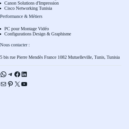
Canon Solutions d'Impression
Cisco Networking Tunisia
Performance & Métiers
PC pour Montage Vidéo
Configurations Design & Graphisme
Nous contacter :
5 bis rue Pierre Mendès France 1082 Mutuelleville, Tunis, Tunisia
WhatsApp
Telegram
Facebook
LinkedIn
E-mail
Pinterest
X
YouTube