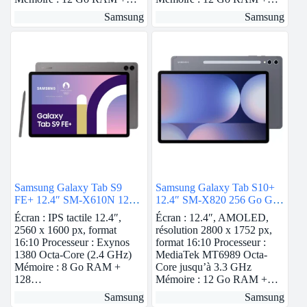
Samsung
Samsung
Samsung Galaxy Tab S9
Samsung Galaxy Tab S10+
FE+ 12.4″ SM-X610N 128
12.4″ SM-X820 256 Go Gris
Go Anthracite
Wi-Fi
Écran : IPS tactile 12.4″,
Écran : 12.4″, AMOLED,
2560 x 1600 px, format
résolution 2800 x 1752 px,
16:10 Processeur : Exynos
format 16:10 Processeur :
1380 Octa-Core (2.4 GHz)
MediaTek MT6989 Octa-
Mémoire : 8 Go RAM +
Core jusqu’à 3.3 GHz
128…
Mémoire : 12 Go RAM +…
Samsung
Samsung