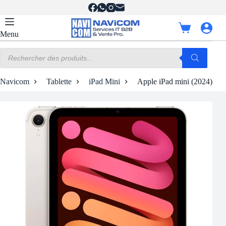
Passer
au
contenu
Panier
Menu
d’achat
Recherche
de
produits
Navicom
Tablette
iPad Mini
Apple iPad mini (2024) 512