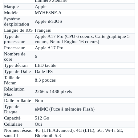
Lumière Stellaire
Marque
Apple
Modèle
MYHE3NF-A
Système
Apple iPadOS
dexploitation
Langue de lOS
Français
Type de
Apple A17 Pro (CPU 6 coeurs, Carte graphique 5
processeur
coeurs, Neural Engine 16 coeurs)
Processeur
Apple A17 Pro
Nombre de
6
core
Type décran
LED tactile
Type de Dalle
Dalle IPS
Taille de
8.3 pouces
l'écran
Résolution
2266 x 1488 pixels
Max
Dalle brillante
Non
Type de
eMMC (Puce à mémoire Flash)
Disque
Capacité
512 Go
Cellulaire
Oui
Normes réseau
4G (LTE Advanced), 4G (LTE), 5G, Wi-Fi 6E,
sans-fil
Bluetooth 5.3