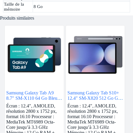
Taille de la
8 Go
mémoire
Produits similaires
Samsung Galaxy Tab A9
Samsung Galaxy Tab S10+
8.7″ SM-X110 64 Go Bleu
12.4″ SM-X820 512 Go Gris
Wi-Fi
Wi-Fi
Écran : 12.4″, AMOLED,
Écran : 12.4″, AMOLED,
résolution 2800 x 1752 px,
résolution 2800 x 1752 px,
format 16:10 Processeur :
format 16:10 Processeur :
MediaTek MT6989 Octa-
MediaTek MT6989 Octa-
Core jusqu’à 3.3 GHz
Core jusqu’à 3.3 GHz
Mémoire : 12 Go RAM +…
Mémoire : 12 Go RAM +…