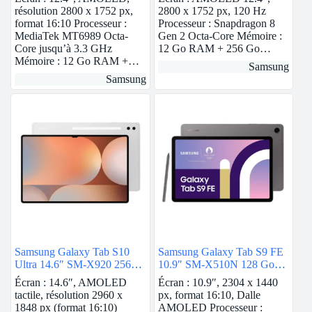
résolution 2800 x 1752 px,
2800 x 1752 px, 120 Hz
format 16:10 Processeur :
Processeur : Snapdragon 8
MediaTek MT6989 Octa-
Gen 2 Octa-Core Mémoire :
Core jusqu’à 3.3 GHz
12 Go RAM + 256 Go…
Mémoire : 12 Go RAM +…
Samsung
Samsung
Samsung Galaxy Tab S10
Samsung Galaxy Tab S9 FE
Ultra 14.6″ SM-X920 256
10.9″ SM-X510N 128 Go
Go Argent Wi-Fi
Anthracite 5G
Écran : 14.6″, AMOLED
Écran : 10.9″, 2304 x 1440
tactile, résolution 2960 x
px, format 16:10, Dalle
1848 px (format 16:10)
AMOLED Processeur :