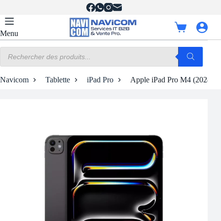
Passer
au
contenu
Panier
Menu
d’achat
Recherche
de
produits
Navicom
Tablette
iPad Pro
Apple iPad Pro M4 (2024) 11