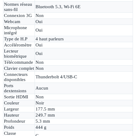
Normes réseau
Bluetooth 5.3, Wi-Fi 6E
sans-fil
Connexion 3G
Non
Webcam
Oui
Microphone
Oui
intégré
Type de H.P
4 haut parleurs
Accéléromètre
Oui
Lecteur
Oui
biométrique
Télécommande
Non
Clavier complet
Non
Connecteurs
Thunderbolt 4/USB-C
disponibles
Ports
Aucun
dextensions
Sortie HDMI
Non
Couleur
Noir
Largeur
177.5 mm
Hauteur
249.7 mm
Profondeur
5.3 mm
Poids
444 g
Classe
G