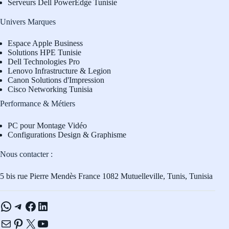
Serveurs Dell PowerEdge Tunisie
Univers Marques
Espace Apple Business
Solutions HPE Tunisie
Dell Technologies Pro
L
enovo Infrastructure & Legion
Canon Solutions d'Impression
Cisco Networking Tunisia
Performance & Métiers
PC pour Montage Vidéo
Configurations Design & Graphisme
Nous contacter :
5 bis rue Pierre Mendès France 1082 Mutuelleville, Tunis, Tunisia
WhatsApp
Telegram
Facebook
LinkedIn
E-mail
Pinterest
X
YouTube