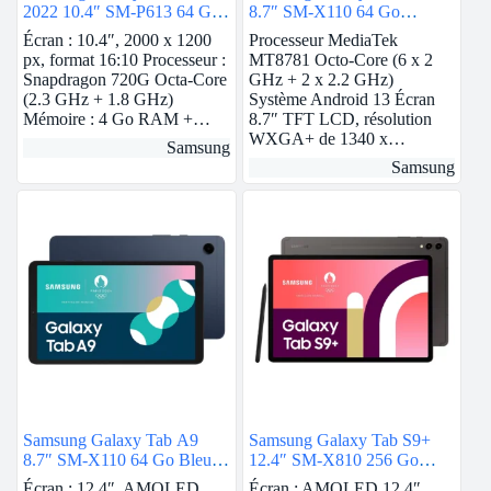
2022 10.4″ SM-P613 64 Go
8.7″ SM-X110 64 Go
Gris Wi-Fi
Graphite 4G
Écran : 10.4″, 2000 x 1200
Processeur MediaTek
px, format 16:10 Processeur :
MT8781 Octo-Core (6 x 2
Snapdragon 720G Octa-Core
GHz + 2 x 2.2 GHz)
(2.3 GHz + 1.8 GHz)
Système Android 13 Écran
Mémoire : 4 Go RAM +…
8.7″ TFT LCD, résolution
WXGA+ de 1340 x…
Samsung
Samsung
Samsung Galaxy Tab A9
Samsung Galaxy Tab S9+
8.7″ SM-X110 64 Go Bleu
12.4″ SM-X810 256 Go
Wi-Fi
Anthracite Wi-Fi
Écran : 12.4″, AMOLED,
Écran : AMOLED 12.4″,