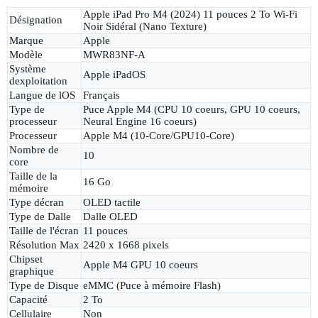
Apple iPad Pro M4 (2024) 11 pouces 2 To Wi-Fi
Désignation
Noir Sidéral (Nano Texture)
Marque
Apple
Modèle
MWR83NF-A
Système
Apple iPadOS
dexploitation
Langue de lOS
Français
Type de
Puce Apple M4 (CPU 10 coeurs, GPU 10 coeurs,
processeur
Neural Engine 16 coeurs)
Processeur
Apple M4 (10-Core/GPU10-Core)
Nombre de
10
core
Taille de la
16 Go
mémoire
Type décran
OLED tactile
Type de Dalle
Dalle OLED
Taille de l'écran
11 pouces
Résolution Max
2420 x 1668 pixels
Chipset
Apple M4 GPU 10 coeurs
graphique
Type de Disque
eMMC (Puce à mémoire Flash)
Capacité
2 To
Cellulaire
Non