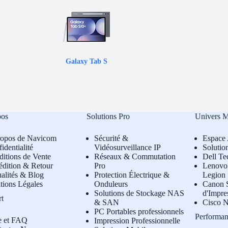
Galaxy Tab S
pos
Solutions Pro
Univers 
ropos de Navicom
Sécurité &
Espace 
identialité
Vidéosurveillance IP
Solutio
itions de Vente
Réseaux & Commutation
Dell Te
édition & Retour
Pro
L
enovo 
alités & Blog
Protection Électrique &
Legion
tions Légales
Onduleurs
Canon S
Solutions de Stockage NAS
d'Impre
rt
& SAN
Cisco N
PC Portables professionnels
Performan
e et FAQ
Impression Professionnelle