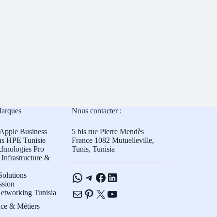
Marques
Nous contacter :
Apple Business
5 bis rue Pierre Mendès
ns HPE Tunisie
France 1082 Mutuelleville,
chnologies Pro
Tunis, Tunisia
Infrastructure &
WhatsApp
Telegram
Facebook
LinkedIn
olutions
ssion
E-mail
Pinterest
X
YouTube
etworking Tunisia
ce & Métiers