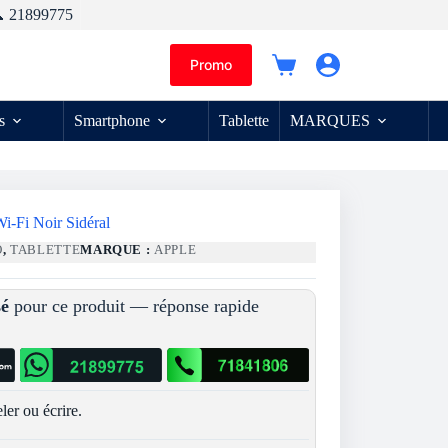
 21899775
Promo
Panier
d’achat
s
Smartphone
Tablette
MARQUES
i-Fi Noir Sidéral
O
,
TABLETTE
MARQUE :
APPLE
sé
pour ce produit — réponse rapide
ler ou écrire.