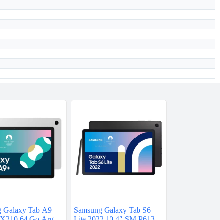
 Galaxy Tab A9+
Samsung Galaxy Tab S6
X210 64 Go Argent
Lite 2022 10.4″ SM-P613