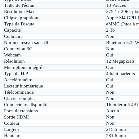
Taille de l'écran
13 Pouces
Résolution Max
2752 x 2064 pix
Chipset graphique
Apple M4 GPU 1
Type de Disque
eMMC (Puce à m
Capacité
2 To
Cellulaire
Non
Normes réseau sans-fil
Bluetooth 5.3, W
Connexion 3G
Non
Webcam
Oui
Résolution
12 Megapixels
Microphone intégré
Oui
Type de H.P
4 haut parleurs
Accéléromètre
Oui
Lecteur biométrique
Oui
Télécommande
Non
Clavier complet
Non
Connecteurs disponibles
Thunderbolt 4/
Ports dextensions
Aucun
Sortie HDMI
Non
Couleur
Noir
Largeur
215.5 mm
Hauteur
281.6 mm