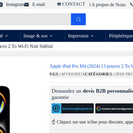
☎️ CONTACT
Instagram
E-mail

ℹ️ A propos de Nous
té
Image & son
Impression
Périphérique
ces 2 To Wi-Fi Noir Sidéral
Apple iPad Pro M4 (2024) 13 pouces 2 To W
UGS :
MVX83NF/A
CATÉGORIES :
IPAD PR
Demandez un
devis B2B personnali
garantie
☝️ Cliquez sur une icône pour discuter, appe