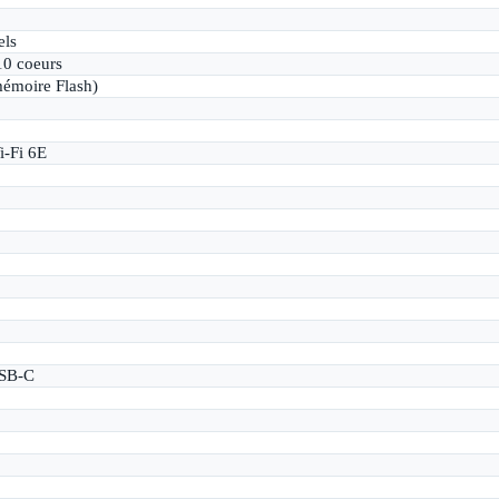
els
0 coeurs
émoire Flash)
i-Fi 6E
USB-C