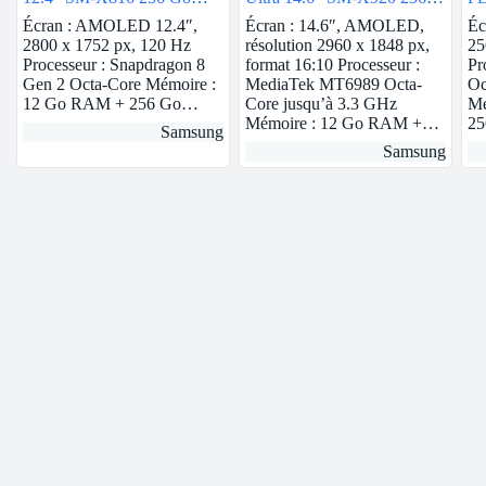
Anthracite 5G
Go Gris 5G
Go
Écran : AMOLED 12.4″,
Écran : 14.6″, AMOLED,
Éc
2800 x 1752 px, 120 Hz
résolution 2960 x 1848 px,
25
Processeur : Snapdragon 8
format 16:10 Processeur :
Pr
Gen 2 Octa-Core Mémoire :
MediaTek MT6989 Octa-
Oc
12 Go RAM + 256 Go…
Core jusqu’à 3.3 GHz
Mé
Mémoire : 12 Go RAM +…
2
Samsung
Samsung