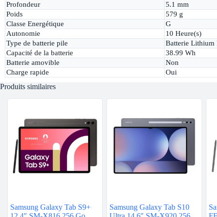
Profondeur
5.1 mm
Poids
579 g
Classe Energétique
G
Autonomie
10 Heure(s)
Type de batterie pile
Batterie Lithium
Capacité de la batterie
38.99 Wh
Batterie amovible
Non
Charge rapide
Oui
Produits similaires
Samsung Galaxy Tab S9+
Samsung Galaxy Tab S10
Sa
12.4″ SM-X816 256 Go
Ultra 14.6″ SM-X920 256
FE