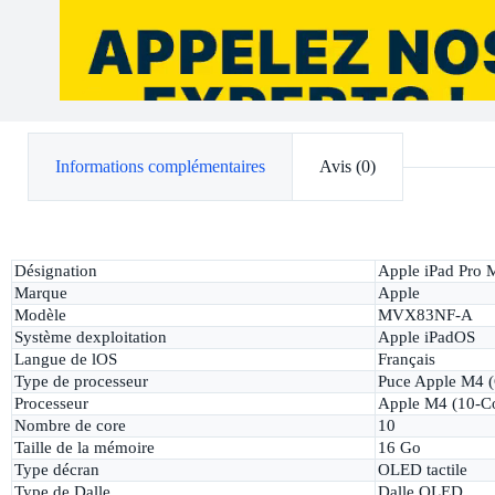
Informations complémentaires
Avis (0)
Désignation
Apple iPad Pro M
Marque
Apple
Modèle
MVX83NF-A
Système dexploitation
Apple iPadOS
Langue de lOS
Français
Type de processeur
Puce Apple M4 (
Processeur
Apple M4 (10-C
Nombre de core
10
Taille de la mémoire
16 Go
Type décran
OLED tactile
Type de Dalle
Dalle OLED