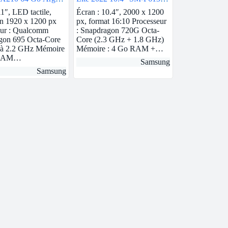
64 Go Gris Wi-Fi
11″, LED tactile,
Écran : 10.4″, 2000 x 1200
on 1920 x 1200 px
px, format 16:10 Processeur
eur : Qualcomm
: Snapdragon 720G Octa-
gon 695 Octa-Core
Core (2.3 GHz + 1.8 GHz)
 à 2.2 GHz Mémoire
Mémoire : 4 Go RAM +…
 RAM…
Samsung
Samsung