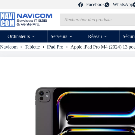
Passer
Facebook
WhatsApp
au
contenu
Recherche
de
produits
Ordinateurs
Serveurs
Réseau
Sécuri
Navicom
Tablette
iPad Pro
Apple iPad Pro M4 (2024) 13 pou