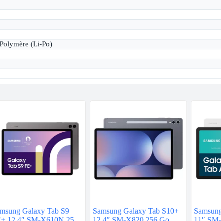
 Polymère (Li-Po)
msung Galaxy Tab S9
Samsung Galaxy Tab S10+
Samsung
+ 12.4″ SM-X610N 256
12.4″ SM-X820 256 Go
11″ SM-