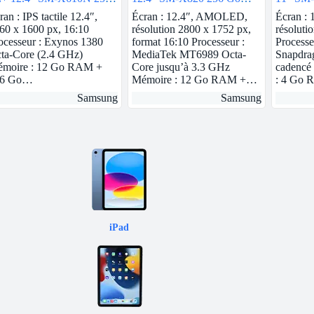
 Anthracite
Gris 5G
Wi-Fi
ran : IPS tactile 12.4″,
Écran : 12.4″, AMOLED,
Écran : 
60 x 1600 px, 16:10
résolution 2800 x 1752 px,
résoluti
ocesseur : Exynos 1380
format 16:10 Processeur :
Process
ta-Core (2.4 GHz)
MediaTek MT6989 Octa-
Snapdra
moire : 12 Go RAM +
Core jusqu’à 3.3 GHz
cadencé
56 Go…
Mémoire : 12 Go RAM +…
: 4 Go
Samsung
Samsung
iPad