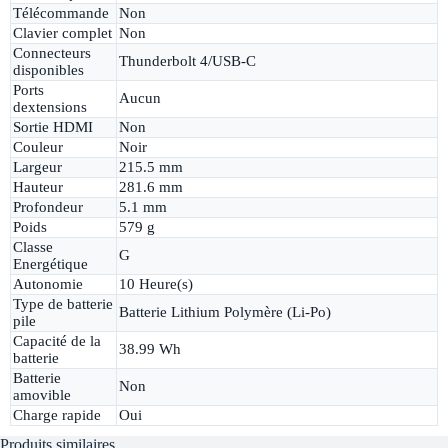
Télécommande
Non
Clavier complet
Non
Connecteurs
Thunderbolt 4/USB-C
disponibles
Ports
Aucun
dextensions
Sortie HDMI
Non
Couleur
Noir
Largeur
215.5 mm
Hauteur
281.6 mm
Profondeur
5.1 mm
Poids
579 g
Classe
G
Energétique
Autonomie
10 Heure(s)
Type de batterie
Batterie Lithium Polymère (Li-Po)
pile
Capacité de la
38.99 Wh
batterie
Batterie
Non
amovible
Charge rapide
Oui
Produits similaires