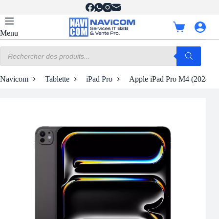
Passer
au
contenu
Panier
Menu
d’achat
Recherche
de
produits
Navicom
Tablette
iPad Pro
Apple iPad Pro M4 (2024) 13