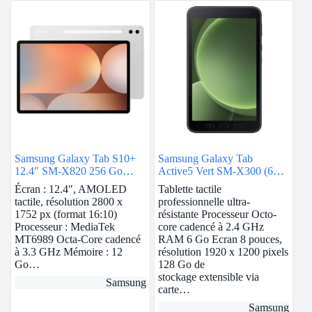
Samsung Galaxy Tab S10+
Samsung Galaxy Tab
12.4″ SM-X820 256 Go
Active5 Vert SM-X300 (6
Argent Wi-Fi
Go / 128 Go)
Écran : 12.4″, AMOLED
Tablette tactile
tactile, résolution 2800 x
professionnelle ultra-
1752 px (format 16:10)
résistante Processeur Octo-
Processeur : MediaTek
core cadencé à 2.4 GHz
MT6989 Octa-Core cadencé
RAM 6 Go Ecran 8 pouces,
à 3.3 GHz Mémoire : 12
résolution 1920 x 1200 pixels
Go…
128 Go de
stockage extensible via
Samsung
carte…
Samsung