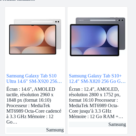
Samsung Galaxy Tab S10
Samsung Galaxy Tab S10+
Ultra 14.6″ SM-X920 256
12.4″ SM-X820 256 Go Gris
Go Argent Wi-Fi
5G
Écran : 14.6″, AMOLED
Écran : 12.4″, AMOLED,
tactile, résolution 2960 x
résolution 2800 x 1752 px,
1848 px (format 16:10)
format 16:10 Processeur :
Processeur : MediaTek
MediaTek MT6989 Octa-
MT6989 Octa-Core cadencé
Core jusqu’à 3.3 GHz
à 3.3 GHz Mémoire : 12
Mémoire : 12 Go RAM +…
Go…
Samsung
Samsung