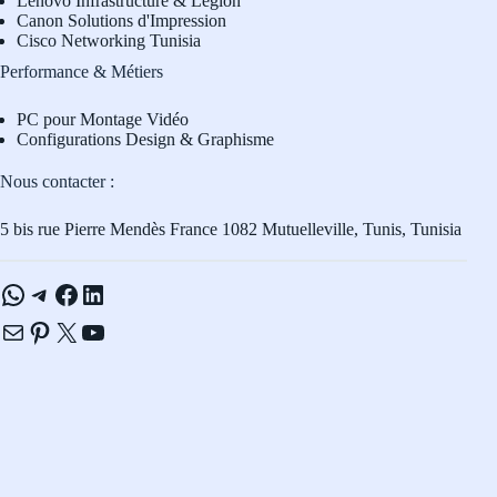
L
enovo Infrastructure & Legion
Canon Solutions d'Impression
Cisco Networking Tunisia
Performance & Métiers
PC pour Montage Vidéo
Configurations Design & Graphisme
Nous contacter :
5 bis rue Pierre Mendès France 1082 Mutuelleville, Tunis, Tunisia
WhatsApp
Telegram
Facebook
LinkedIn
E-mail
Pinterest
X
YouTube