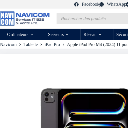
Passer
Facebook
WhatsApp
au
contenu
Recherche
de
produits
Ordinateurs
Serveurs
Réseau
Sécuri
Navicom
Tablette
iPad Pro
Apple iPad Pro M4 (2024) 11 pou