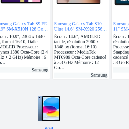
msung Galaxy Tab S9 FE
Samsung Galaxy Tab S10
Samsung
.9″ SM-X510N 128 Go
Ultra 14.6″ SM-X920 256
11″ SM
thracite 5G
Go Argent Wi-Fi
Anthraci
ran : 10.9″, 2304 x 1440
Écran : 14.6″, AMOLED
Écran : 
, format 16:10, Dalle
tactile, résolution 2960 x
résoluti
OLED Processeur :
1848 px (format 16:10)
Process
ynos 1380 Octa-Core (2.4
Processeur : MediaTek
Snapdra
z + 2 GHz) Mémoire : 6
MT6989 Octa-Core cadencé
cadencé
o…
à 3.3 GHz Mémoire : 12
: 8 Go
Go…
Samsung
Samsung
iPad