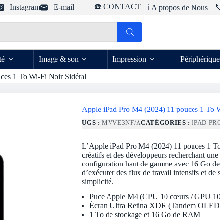
☎️ CONTACT
Instagram
E-mail

ℹ️ A propos de Nous
té
Image & son
Impression
Périphérique
ces 1 To Wi-Fi Noir Sidéral
Apple iPad Pro M4 (2024) 11 pouces 1 To W
UGS :
MVVE3NF/A
CATÉGORIES :
IPAD PR
L’Apple iPad Pro M4 (2024) 11 pouces 1 To W
créatifs et des développeurs recherchant un
configuration haut de gamme avec 16 Go de
d’exécuter des flux de travail intensifs et d
simplicité.
Puce Apple M4 (CPU 10 cœurs / GPU 10
Écran Ultra Retina XDR (Tandem OLED
1 To de stockage et 16 Go de RAM