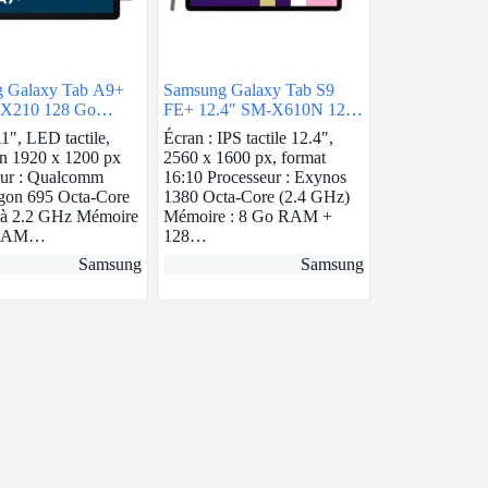
 Galaxy Tab A9+
Samsung Galaxy Tab S9
-X210 128 Go
FE+ 12.4″ SM-X610N 128
te Wi-Fi
Go Anthracite
11″, LED tactile,
Écran : IPS tactile 12.4″,
on 1920 x 1200 px
2560 x 1600 px, format
eur : Qualcomm
16:10 Processeur : Exynos
gon 695 Octa-Core
1380 Octa-Core (2.4 GHz)
 à 2.2 GHz Mémoire
Mémoire : 8 Go RAM +
 RAM…
128…
Samsung
Samsung