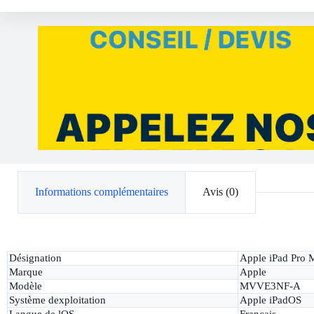
Informations complémentaires
Avis (0)
Désignation
Apple iPad Pro M
Marque
Apple
Modèle
MVVE3NF-A
Système dexploitation
Apple iPadOS
Langue de lOS
Français