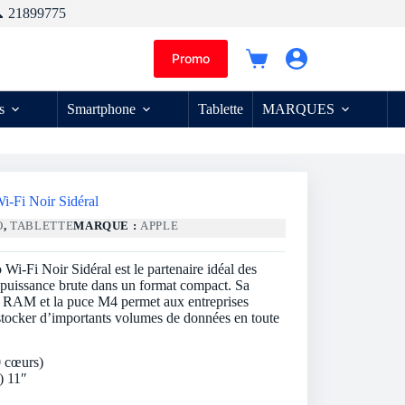
 21899775
Promo
Panier
d’achat
s
Smartphone
Tablette
MARQUES
i-Fi Noir Sidéral
O
,
TABLETTE
MARQUE :
APPLE
i-Fi Noir Sidéral est le partenaire idéal des
e puissance brute dans un format compact. Sa
 RAM et la puce M4 permet aux entreprises
e stocker d’importants volumes de données en toute
 cœurs)
) 11″