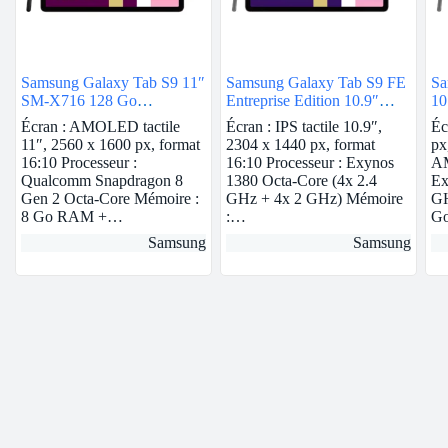
Samsung Galaxy Tab S9 11″
Samsung Galaxy Tab S9 FE
Sa
SM-X716 128 Go
Entreprise Edition 10.9″
10
Anthracite 5G
SM-X510N 128 Go
An
Écran : AMOLED tactile
Écran : IPS tactile 10.9″,
Éc
Anthracite 5G
11″, 2560 x 1600 px, format
2304 x 1440 px, format
px
16:10 Processeur :
16:10 Processeur : Exynos
AM
Qualcomm Snapdragon 8
1380 Octa-Core (4x 2.4
Ex
Gen 2 Octa-Core Mémoire :
GHz + 4x 2 GHz) Mémoire
GH
8 Go RAM +…
:…
G
Samsung
Samsung