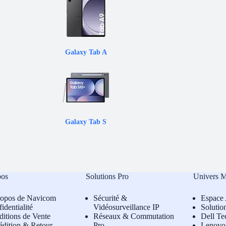
Galaxy Tab A
Galaxy Tab S
pos
Solutions Pro
Univers 
ropos de Navicom
Sécurité &
Espace 
identialité
Vidéosurveillance IP
Solutio
itions de Vente
Réseaux & Commutation
Dell Te
édition & Retour
Pro
L
enovo 