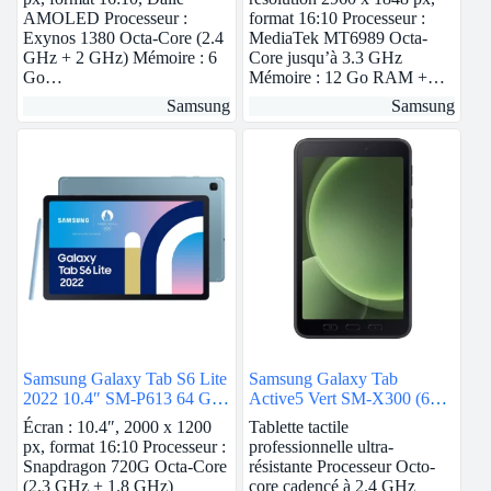
AMOLED Processeur :
format 16:10 Processeur :
Exynos 1380 Octa-Core (2.4
MediaTek MT6989 Octa-
GHz + 2 GHz) Mémoire : 6
Core jusqu’à 3.3 GHz
Go…
Mémoire : 12 Go RAM +…
Samsung
Samsung
Samsung Galaxy Tab S6 Lite
Samsung Galaxy Tab
2022 10.4″ SM-P613 64 Go
Active5 Vert SM-X300 (6
Bleu Wi-Fi
Go / 128 Go)
Écran : 10.4″, 2000 x 1200
Tablette tactile
px, format 16:10 Processeur :
professionnelle ultra-
Snapdragon 720G Octa-Core
résistante Processeur Octo-
(2.3 GHz + 1.8 GHz)
core cadencé à 2.4 GHz