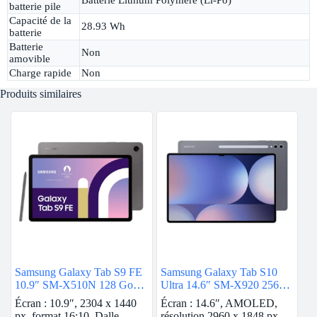
Batterie Lithium Polymère (Li-Po)
batterie pile
Capacité de la
28.93 Wh
batterie
Batterie
Non
amovible
Charge rapide
Non
Produits similaires
Samsung Galaxy Tab S9 FE
Samsung Galaxy Tab S10
10.9″ SM-X510N 128 Go
Ultra 14.6″ SM-X920 256
Anthracite 5G
Go Gris 5G
Écran : 10.9″, 2304 x 1440
Écran : 14.6″, AMOLED,
px, format 16:10, Dalle
résolution 2960 x 1848 px,