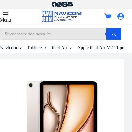
Passer
au
contenu
Panier
Menu
d’achat
Recherche
de
produits
Navicom
Tablette
iPad Air
Apple iPad Air M2 11 pouces