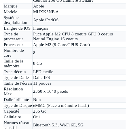
Cellular 256 Go Lumière Stellaire
Marque
Apple
Modèle
MUXK3NF-A
Système
Apple iPadOS
dexploitation
Langue de lOS
Français
Type de
Puce Apple M2 CPU 8 coeurs GPU 9 coeurs
processeur
Neural Engine 16 coeurs
Processeur
Apple M2 (8-Core/GPU9-Core)
Nombre de
8
core
Taille de la
8 Go
mémoire
Type décran
LED tactile
Type de Dalle
Dalle IPS
Taille de l'écran
11 pouces
Résolution
2360 x 1640 pixels
Max
Dalle brillante
Non
Type de Disque
eMMC (Puce à mémoire Flash)
Capacité
256 Go
Cellulaire
Oui
Normes réseau
Bluetooth 5.3, Wi-Fi 6E, 5G
sans-fil