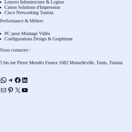
L
enovo Infrastructure & Legion
Canon Solutions d'Impression
Cisco Networking Tunisia
Performance & Métiers
PC pour Montage Vidéo
Configurations Design & Graphisme
Nous contacter :
5 bis rue Pierre Mendès France 1082 Mutuelleville, Tunis, Tunisia
WhatsApp
Telegram
Facebook
LinkedIn
E-mail
Pinterest
X
YouTube