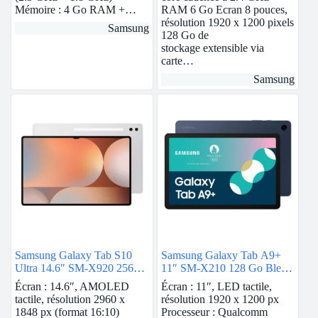
Mémoire : 4 Go RAM +…
RAM 6 Go Ecran 8 pouces,
résolution 1920 x 1200 pixels
Samsung
128 Go de
stockage extensible via
carte…
Samsung
Samsung Galaxy Tab S10
Samsung Galaxy Tab A9+
Ultra 14.6″ SM-X920 256
11″ SM-X210 128 Go Bleu
Go Argent Wi-Fi
Wi-Fi
Écran : 14.6″, AMOLED
Écran : 11″, LED tactile,
tactile, résolution 2960 x
résolution 1920 x 1200 px
1848 px (format 16:10)
Processeur : Qualcomm