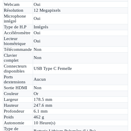
Webcam
Oui
Résolution
12 Megapixels
Microphone
Oui
intégré
Type de H.P
Intégrés
Accéléromètre
Oui
Lecteur
Oui
biométrique
Télécommande
Non
Clavier
Non
complet
Connecteurs
USB Type C Femelle
disponibles
Ports
Aucun
dextensions
Sortie HDMI
Non
Couleur
Or
Largeur
178.5 mm
Hauteur
247.6 mm
Profondeur
6.1 mm
Poids
462 g
Autonomie
10 Heure(s)
Type de