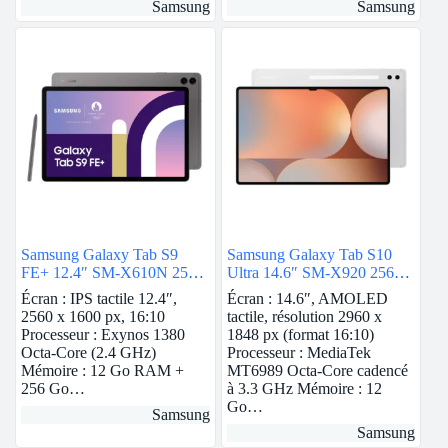
Samsung
Samsung
Samsung Galaxy Tab S9
Samsung Galaxy Tab S10
FE+ 12.4″ SM-X610N 256
Ultra 14.6″ SM-X920 256
Go Anthracite
Go Argent Wi-Fi
Écran : IPS tactile 12.4″,
Écran : 14.6″, AMOLED
2560 x 1600 px, 16:10
tactile, résolution 2960 x
Processeur : Exynos 1380
1848 px (format 16:10)
Octa-Core (2.4 GHz)
Processeur : MediaTek
Mémoire : 12 Go RAM +
MT6989 Octa-Core cadencé
256 Go…
à 3.3 GHz Mémoire : 12
Go…
Samsung
Samsung