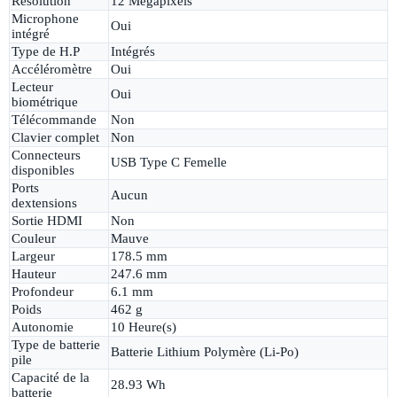
Résolution
12 Megapixels
Microphone
Oui
intégré
Type de H.P
Intégrés
Accéléromètre
Oui
Lecteur
Oui
biométrique
Télécommande
Non
Clavier complet
Non
Connecteurs
USB Type C Femelle
disponibles
Ports
Aucun
dextensions
Sortie HDMI
Non
Couleur
Mauve
Largeur
178.5 mm
Hauteur
247.6 mm
Profondeur
6.1 mm
Poids
462 g
Autonomie
10 Heure(s)
Type de batterie
Batterie Lithium Polymère (Li-Po)
pile
Capacité de la
28.93 Wh
batterie