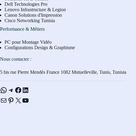
Dell Technologies Pro
L
enovo Infrastructure & Legion
Canon Solutions d'Impression
Cisco Networking Tunisia
Performance & Métiers
PC pour Montage Vidéo
Configurations Design & Graphisme
Nous contacter :
5 bis rue Pierre Mendès France 1082 Mutuelleville, Tunis, Tunisia
WhatsApp
Telegram
Facebook
LinkedIn
E-mail
Pinterest
X
YouTube