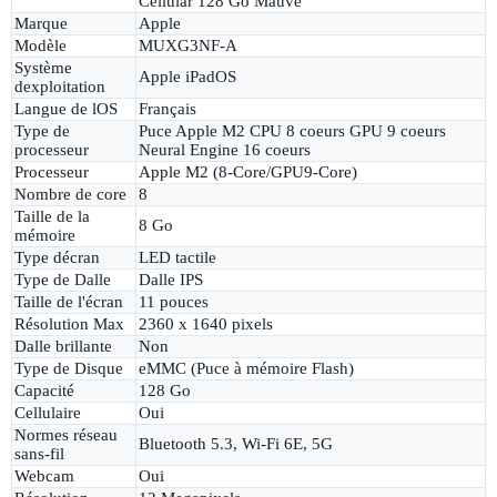
Cellular 128 Go Mauve
Marque
Apple
Modèle
MUXG3NF-A
Système
Apple iPadOS
dexploitation
Langue de lOS
Français
Type de
Puce Apple M2 CPU 8 coeurs GPU 9 coeurs
processeur
Neural Engine 16 coeurs
Processeur
Apple M2 (8-Core/GPU9-Core)
Nombre de core
8
Taille de la
8 Go
mémoire
Type décran
LED tactile
Type de Dalle
Dalle IPS
Taille de l'écran
11 pouces
Résolution Max
2360 x 1640 pixels
Dalle brillante
Non
Type de Disque
eMMC (Puce à mémoire Flash)
Capacité
128 Go
Cellulaire
Oui
Normes réseau
Bluetooth 5.3, Wi-Fi 6E, 5G
sans-fil
Webcam
Oui