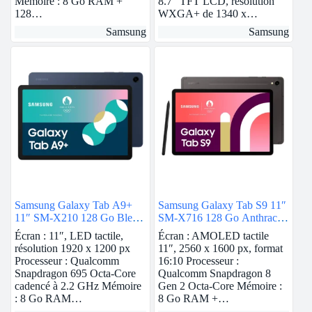
Mémoire : 8 Go RAM +
8.7″ TFT LCD, résolution
128…
WXGA+ de 1340 x…
Samsung
Samsung
Samsung Galaxy Tab A9+
Samsung Galaxy Tab S9 11″
11″ SM-X210 128 Go Bleu
SM-X716 128 Go Anthracite
Wi-Fi
5G
Écran : 11″, LED tactile,
Écran : AMOLED tactile
résolution 1920 x 1200 px
11″, 2560 x 1600 px, format
Processeur : Qualcomm
16:10 Processeur :
Snapdragon 695 Octa-Core
Qualcomm Snapdragon 8
cadencé à 2.2 GHz Mémoire
Gen 2 Octa-Core Mémoire :
: 8 Go RAM…
8 Go RAM +…