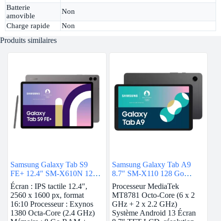
Batterie
Non
amovible
Charge rapide
Non
Produits similaires
Samsung Galaxy Tab S9
Samsung Galaxy Tab A9
FE+ 12.4″ SM-X610N 128
8.7″ SM-X110 128 Go
Go Anthracite
Graphite 4G
Écran : IPS tactile 12.4″,
Processeur MediaTek
2560 x 1600 px, format
MT8781 Octo-Core (6 x 2
16:10 Processeur : Exynos
GHz + 2 x 2.2 GHz)
1380 Octa-Core (2.4 GHz)
Système Android 13 Écran