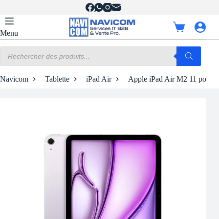
Passer
au
contenu
Panier
Menu
d’achat
Recherche
de
produits
Navicom
Tablette
iPad Air
Apple iPad Air M2 11 pouce