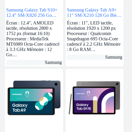
Samsung Galaxy Tab S10+
Samsung Galaxy Tab A9+
12.4″ SM-X820 256 Go
11″ SM-X210 128 Go Bleu
Argent Wi-Fi
Wi-Fi
Écran : 12.4″, AMOLED
Écran : 11″, LED tactile,
tactile, résolution 2800 x
résolution 1920 x 1200 px
1752 px (format 16:10)
Processeur : Qualcomm
Processeur : MediaTek
Snapdragon 695 Octa-Core
MT6989 Octa-Core cadencé
cadencé à 2.2 GHz Mémoire
à 3.3 GHz Mémoire : 12
: 8 Go RAM…
Go…
Samsung
Samsung