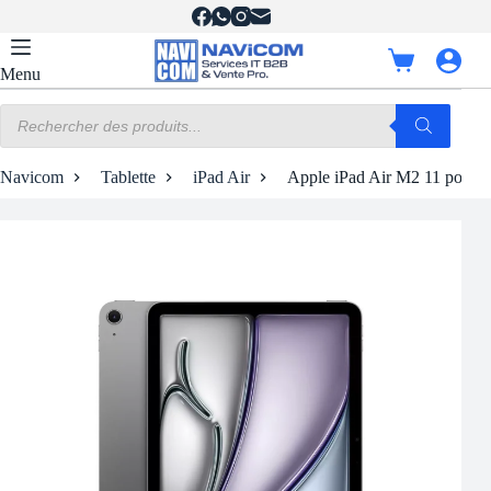
Passer
au
contenu
Panier
Menu
d’achat
Recherche
de
produits
Navicom
Tablette
iPad Air
Apple iPad Air M2 11 pouces