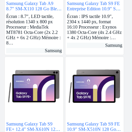
Samsung Galaxy Tab A9
Samsung Galaxy Tab S9 FE
8.7″ SM-X110 128 Go Bleu
Entreprise Edition 10.9″ SM-
Wi-Fi
X510N 128 Go Anthracite
Écran : 8.7″, LED tactile,
Écran : IPS tactile 10.9″,
5G
résolution 1340 x 800 px
2304 x 1440 px, format
Processeur : MediaTek
16:10 Processeur : Exynos
MT8781 Octa-Core (2x 2.2
1380 Octa-Core (4x 2.4 GHz
GHz + 6x 2 GHz) Mémoire :
+ 4x 2 GHz) Mémoire :…
8…
Samsung
Samsung
Samsung Galaxy Tab S9
Samsung Galaxy Tab S9 FE
FE+ 12.4″ SM-X610N 128
10.9″ SM-X510N 128 Go