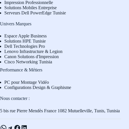
Impression Professionnelle
Solutions Mobiles Entreprise
Serveurs Dell PowerEdge Tunisie
Univers Marques
Espace Apple Business
Solutions HPE Tunisie
Dell Technologies Pro
L
enovo Infrastructure & Legion
Canon Solutions d'Impression
Cisco Networking Tunisia
Performance & Métiers
PC pour Montage Vidéo
Configurations Design & Graphisme
Nous contacter :
5 bis rue Pierre Mendès France 1082 Mutuelleville, Tunis, Tunisia
WhatsApp
Telegram
Facebook
LinkedIn