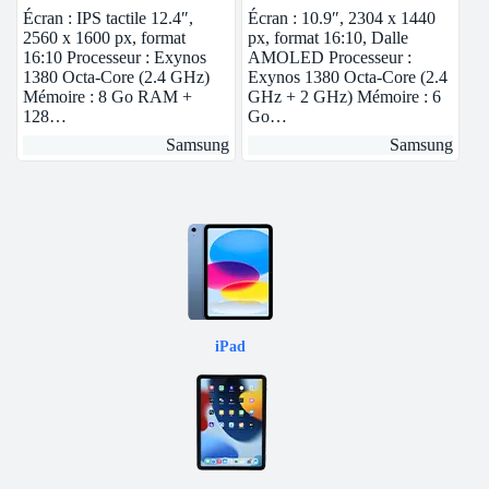
Go Anthracite
Anthracite 5G
Écran : IPS tactile 12.4″,
Écran : 10.9″, 2304 x 1440
2560 x 1600 px, format
px, format 16:10, Dalle
16:10 Processeur : Exynos
AMOLED Processeur :
1380 Octa-Core (2.4 GHz)
Exynos 1380 Octa-Core (2.4
Mémoire : 8 Go RAM +
GHz + 2 GHz) Mémoire : 6
128…
Go…
Samsung
Samsung
iPad