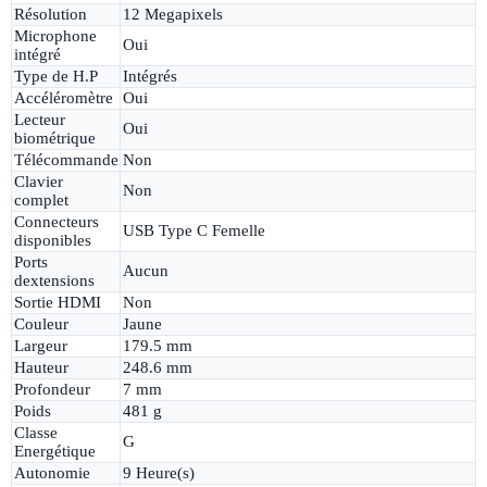
Résolution
12 Megapixels
Microphone
Oui
intégré
Type de H.P
Intégrés
Accéléromètre
Oui
Lecteur
Oui
biométrique
Télécommande
Non
Clavier
Non
complet
Connecteurs
USB Type C Femelle
disponibles
Ports
Aucun
dextensions
Sortie HDMI
Non
Couleur
Jaune
Largeur
179.5 mm
Hauteur
248.6 mm
Profondeur
7 mm
Poids
481 g
Classe
G
Energétique
Autonomie
9 Heure(s)