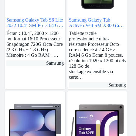
Samsung Galaxy Tab S6 Lite
Samsung Galaxy Tab
2022 10.4″ SM-P613 64 Go
Active5 Vert SM-X300 (6
Bleu Wi-Fi
Go / 128 Go)
Écran : 10.4″, 2000 x 1200
Tablette tactile
px, format 16:10 Processeur :
professionnelle ultra-
Snapdragon 720G Octa-Core
résistante Processeur Octo-
(2.3 GHz + 1.8 GHz)
core cadencé à 2.4 GHz
Mémoire : 4 Go RAM +…
RAM 6 Go Ecran 8 pouces,
résolution 1920 x 1200 pixels
Samsung
128 Go de
stockage extensible via
carte…
Samsung