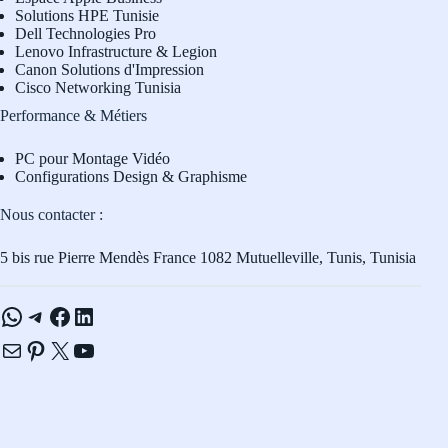
Solutions HPE Tunisie
Dell Technologies Pro
L
enovo Infrastructure & Legion
Canon Solutions d'Impression
Cisco Networking Tunisia
Performance & Métiers
PC pour Montage Vidéo
Configurations Design & Graphisme
Nous contacter :
5 bis rue Pierre Mendès France 1082 Mutuelleville, Tunis, Tunisia
WhatsApp
Telegram
Facebook
LinkedIn
E-mail
Pinterest
X
YouTube