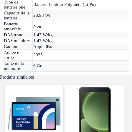
Type de
Batterie Lithium Polymère (Li-Po)
batterie pile
Capacité de la
28.93 Wh
batterie
Batterie
Non
amovible
DAS tronc
1.47 W/kg
DAS membres
1.47 W/kg
Gamme
Apple iPad
Année de
2025
sortie
Taille de la
6 Go
mémoire
Produits similaires