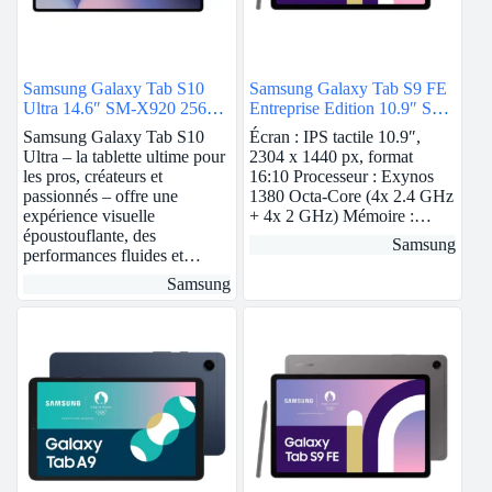
Samsung Galaxy Tab S10
Samsung Galaxy Tab S9 FE
Ultra 14.6″ SM-X920 256
Entreprise Edition 10.9″ SM-
Go Gris Wi-Fi
X510N 128 Go Anthracite
Samsung Galaxy Tab S10
Écran : IPS tactile 10.9″,
5G
Ultra – la tablette ultime pour
2304 x 1440 px, format
les pros, créateurs et
16:10 Processeur : Exynos
passionnés – offre une
1380 Octa-Core (4x 2.4 GHz
expérience visuelle
+ 4x 2 GHz) Mémoire :…
époustouflante, des
Samsung
performances fluides et…
Samsung