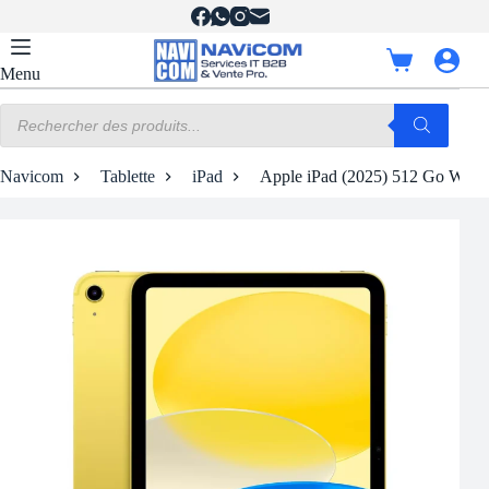
Passer
au
contenu
Panier
Menu
d’achat
Recherche
de
produits
Navicom
Tablette
iPad
Apple iPad (2025) 512 Go Wi-Fi 