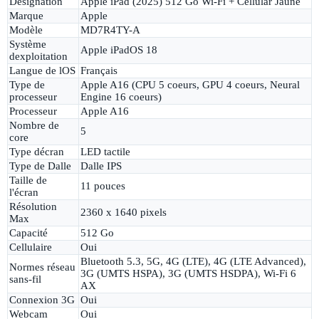
Désignation
Apple iPad (2025) 512 Go Wi-Fi + Cellular Jaune
Marque
Apple
Modèle
MD7R4TY-A
Système
Apple iPadOS 18
dexploitation
Langue de lOS
Français
Type de
Apple A16 (CPU 5 coeurs, GPU 4 coeurs, Neural
processeur
Engine 16 coeurs)
Processeur
Apple A16
Nombre de
5
core
Type décran
LED tactile
Type de Dalle
Dalle IPS
Taille de
11 pouces
l'écran
Résolution
2360 x 1640 pixels
Max
Capacité
512 Go
Cellulaire
Oui
Bluetooth 5.3, 5G, 4G (LTE), 4G (LTE Advanced),
Normes réseau
3G (UMTS HSPA), 3G (UMTS HSDPA), Wi-Fi 6
sans-fil
AX
Connexion 3G
Oui
Webcam
Oui