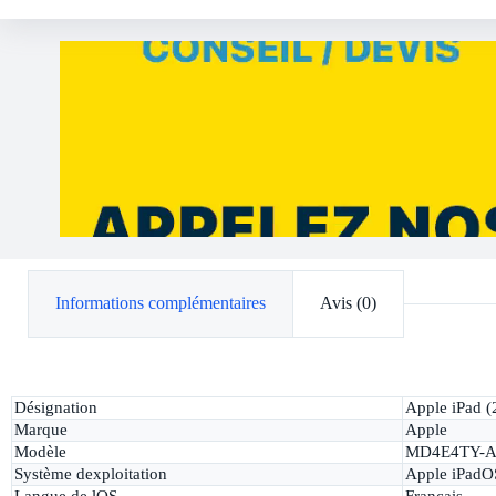
Informations complémentaires
Avis (0)
Désignation
Apple iPad (
Marque
Apple
Modèle
MD4E4TY-
Système dexploitation
Apple iPadO
Langue de lOS
Français