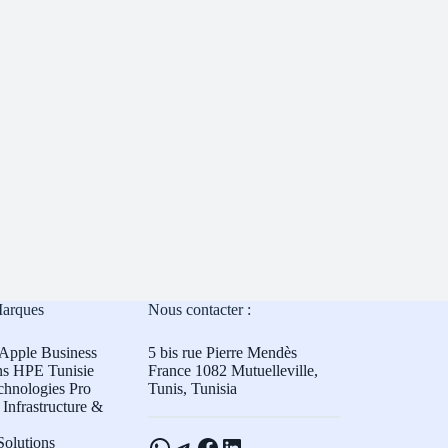
Marques
Nous contacter :
Apple Business
5 bis rue Pierre Mendès
ns HPE Tunisie
France 1082 Mutuelleville,
chnologies Pro
Tunis, Tunisia
Infrastructure &
WhatsApp
Telegram
Facebook
LinkedIn
olutions