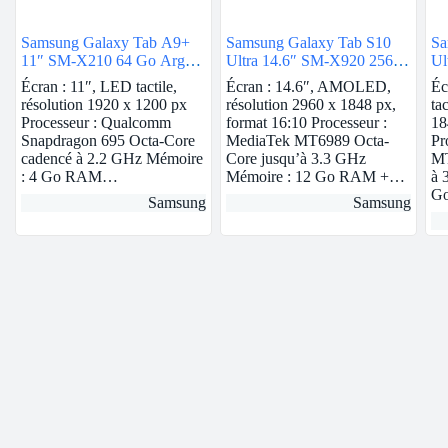
Samsung Galaxy Tab A9+
Samsung Galaxy Tab S10
Sa
11″ SM-X210 64 Go Argent
Ultra 14.6″ SM-X920 256
Ul
Wi-Fi
Go Gris 5G
Go
Écran : 11″, LED tactile,
Écran : 14.6″, AMOLED,
Éc
résolution 1920 x 1200 px
résolution 2960 x 1848 px,
ta
Processeur : Qualcomm
format 16:10 Processeur :
18
Snapdragon 695 Octa-Core
MediaTek MT6989 Octa-
Pr
cadencé à 2.2 GHz Mémoire
Core jusqu’à 3.3 GHz
MT
: 4 Go RAM…
Mémoire : 12 Go RAM +…
à 
G
Samsung
Samsung