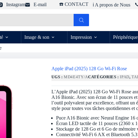
☎️ CONTACT
Instagram
E-mail

ℹ️ A propos de Nous
té
Image & son
Impression
Périphérique
e
Apple iPad (2025) 128 Go Wi-Fi Rose
UGS :
MD4E4TY/A
CATÉGORIES :
IPAD
,
TA
L’Apple iPad (2025) 128 Go Wi-Fi Rose associ
A16 Bionic. Avec son écran de 11 pouces et
l’outil polyvalent par excellence, offrant un
style pour toutes vos tâches quotidiennes et c
Puce A16 Bionic avec Neural Engine 16 
Écran LED tactile de 11 pouces (2360 x 1
Stockage de 128 Go et 6 Go de mémoire 
Connectivité Wi-Fi 6 AX et Bluetooth 5.3