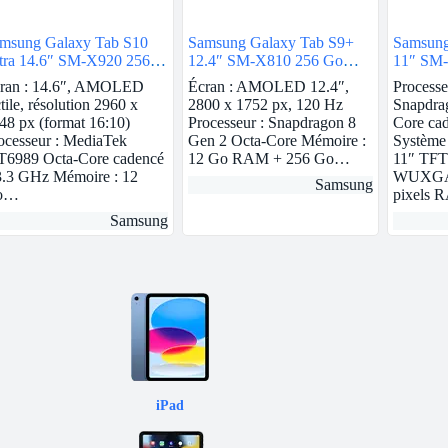
msung Galaxy Tab S10
Samsung Galaxy Tab S9+
Samsung
tra 14.6″ SM-X920 256
12.4″ SM-X810 256 Go
11″ SM
 Argent Wi-Fi
Anthracite Wi-Fi
Anthraci
ran : 14.6″, AMOLED
Écran : AMOLED 12.4″,
Process
ctile, résolution 2960 x
2800 x 1752 px, 120 Hz
Snapdra
48 px (format 16:10)
Processeur : Snapdragon 8
Core ca
ocesseur : MediaTek
Gen 2 Octa-Core Mémoire :
Système
6989 Octa-Core cadencé
12 Go RAM + 256 Go…
11″ TFT
3.3 GHz Mémoire : 12
WUXGA 
Samsung
o…
pixels 
Samsung
iPad