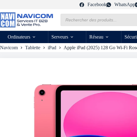
Passer
Facebook
WhatsApp
au
contenu
Recherche
de
produits
Ordinateurs
Serveurs
Réseau
Sécuri
Navicom
Tablette
iPad
Apple iPad (2025) 128 Go Wi-Fi Ros