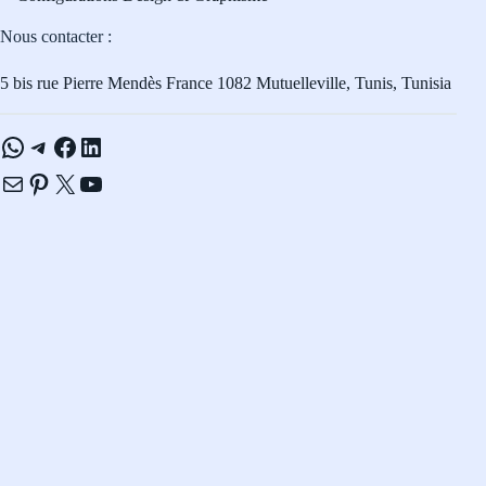
Nous contacter :
5 bis rue Pierre Mendès France 1082 Mutuelleville, Tunis, Tunisia
WhatsApp
Telegram
Facebook
LinkedIn
E-mail
Pinterest
X
YouTube