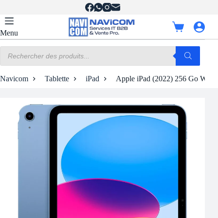
Passer
au
contenu
Panier
Menu
d’achat
Recherche
de
produits
Navicom
Tablette
iPad
Apple iPad (2022) 256 Go Wi-Fi