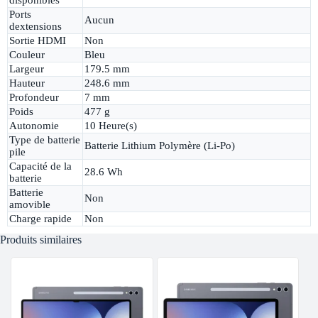
disponibles
Ports
Aucun
dextensions
Sortie HDMI
Non
Couleur
Bleu
Largeur
179.5 mm
Hauteur
248.6 mm
Profondeur
7 mm
Poids
477 g
Autonomie
10 Heure(s)
Type de batterie
Batterie Lithium Polymère (Li-Po)
pile
Capacité de la
28.6 Wh
batterie
Batterie
Non
amovible
Charge rapide
Non
Produits similaires