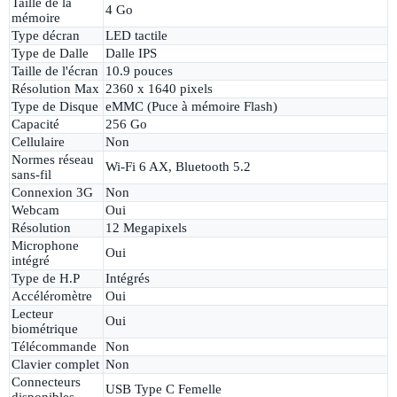
Taille de la
4 Go
mémoire
Type décran
LED tactile
Type de Dalle
Dalle IPS
Taille de l'écran
10.9 pouces
Résolution Max
2360 x 1640 pixels
Type de Disque
eMMC (Puce à mémoire Flash)
Capacité
256 Go
Cellulaire
Non
Normes réseau
Wi-Fi 6 AX, Bluetooth 5.2
sans-fil
Connexion 3G
Non
Webcam
Oui
Résolution
12 Megapixels
Microphone
Oui
intégré
Type de H.P
Intégrés
Accéléromètre
Oui
Lecteur
Oui
biométrique
Télécommande
Non
Clavier complet
Non
Connecteurs
USB Type C Femelle