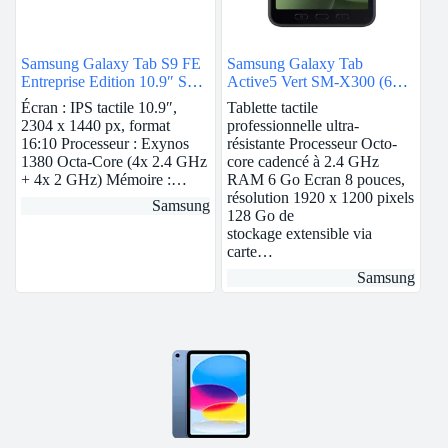
Samsung Galaxy Tab S9 FE
Samsung Galaxy Tab
Entreprise Edition 10.9″ SM-
Active5 Vert SM-X300 (6
X510N 128 Go Anthracite
Go / 128 Go)
Écran : IPS tactile 10.9″,
Tablette tactile
5G
2304 x 1440 px, format
professionnelle ultra-
16:10 Processeur : Exynos
résistante Processeur Octo-
1380 Octa-Core (4x 2.4 GHz
core cadencé à 2.4 GHz
+ 4x 2 GHz) Mémoire :…
RAM 6 Go Ecran 8 pouces,
résolution 1920 x 1200 pixels
Samsung
128 Go de
stockage extensible via
carte…
Samsung