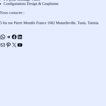
Configurations Design & Graphisme
Nous contacter :
5 bis rue Pierre Mendès France 1082 Mutuelleville, Tunis, Tunisia
WhatsApp
Telegram
Facebook
LinkedIn
E-mail
Pinterest
X
YouTube