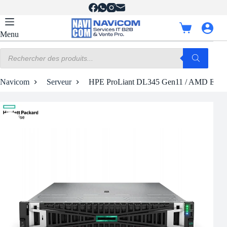
Passer
au
contenu
Panier
Menu
d’achat
Recherche
de
produits
Navicom
Serveur
HPE ProLiant DL345 Gen11 / AMD EPY