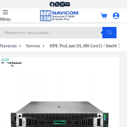
Passer
au
contenu
Panier
Menu
d’achat
Recherche
de
produits
Navicom
Serveur
HPE ProLiant DL380 Gen11 / Intel® Xeo