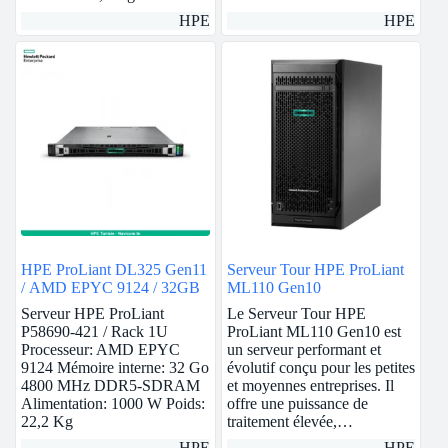
HPE
HPE
HPE ProLiant DL325 Gen11
Serveur Tour HPE ProLiant
/ AMD EPYC 9124 / 32GB
ML110 Gen10
Serveur HPE ProLiant
Le Serveur Tour HPE
P58690-421 / Rack 1U
ProLiant ML110 Gen10 est
Processeur: AMD EPYC
un serveur performant et
9124 Mémoire interne: 32 Go
évolutif conçu pour les petites
4800 MHz DDR5-SDRAM
et moyennes entreprises. Il
Alimentation: 1000 W Poids:
offre une puissance de
22,2 Kg
traitement élevée,…
HPE
HPE