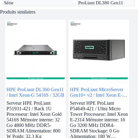
Série
ProLiant DL380 Gen11
Produits similaires
HPE ProLiant DL360 Gen11
HPE ProLiant MicroServer
/ Intel Xeon-G 5416S / 32GB
Gen10+ v2 / Intel Xeon E-
2314 / 16GB
Serveur HPE ProLiant
Serveur HPE ProLiant
P51931-421 / Rack 1U
P54649-421 / Ultra Micro
Processeur: Intel Xeon Gold
Tower Processeur: Intel Xeon
5416S Mémoire interne: 32
E-2314 Mémoire interne: 16
Go 4800 MHz DDR5-
Go 3200 MHz DDR4-
SDRAM Alimentation: 800
SDRAM Stockage: 0 Go
W Poids: 32,3 Kg
Alimentation: 180 W…