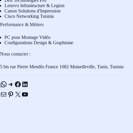
Dell Technologies Pro
L
enovo Infrastructure & Legion
Canon Solutions d'Impression
Cisco Networking Tunisia
Performance & Métiers
PC pour Montage Vidéo
Configurations Design & Graphisme
Nous contacter :
5 bis rue Pierre Mendès France 1082 Mutuelleville, Tunis, Tunisia
WhatsApp
Telegram
Facebook
LinkedIn
E-mail
Pinterest
X
YouTube