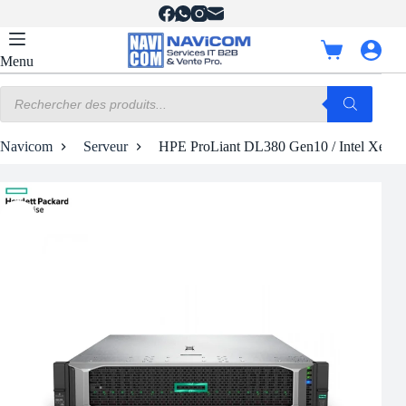
Passer
au
contenu
Panier
Menu
d’achat
Recherche
de
produits
Navicom
Serveur
HPE ProLiant DL380 Gen10 / Intel Xeon