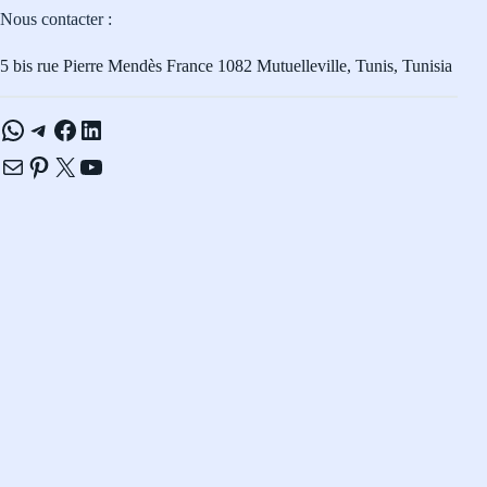
Nous contacter :
5 bis rue Pierre Mendès France 1082 Mutuelleville, Tunis, Tunisia
WhatsApp
Telegram
Facebook
LinkedIn
E-mail
Pinterest
X
YouTube