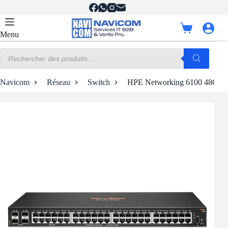
Passer
au
contenu
Panier
Menu
d’achat
Recherche
de
produits
Navicom
Réseau
Switch
HPE Networking 6100 48G 4