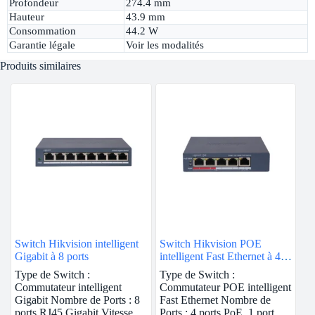
Profondeur
274.4 mm
Hauteur
43.9 mm
Consommation
44.2 W
Garantie légale
Voir les modalités
Produits similaires
Switch Hikvision intelligent
Switch Hikvision POE
Gigabit à 8 ports
intelligent Fast Ethernet à 4
ports
Type de Switch :
Type de Switch :
Commutateur intelligent
Commutateur POE intelligent
Gigabit Nombre de Ports : 8
Fast Ethernet Nombre de
ports RJ45 Gigabit Vitesse
Ports : 4 ports PoE, 1 port