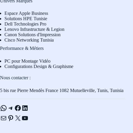
Univers Marques
Espace Apple Business
Solutions HPE Tunisie
Dell Technologies Pro
L
enovo Infrastructure & Legion
Canon Solutions d'Impression
Cisco Networking Tunisia
Performance & Métiers
PC pour Montage Vidéo
Configurations Design & Graphisme
Nous contacter :
5 bis rue Pierre Mendès France 1082 Mutuelleville, Tunis, Tunisia
WhatsApp
Telegram
Facebook
LinkedIn
E-mail
Pinterest
X
YouTube