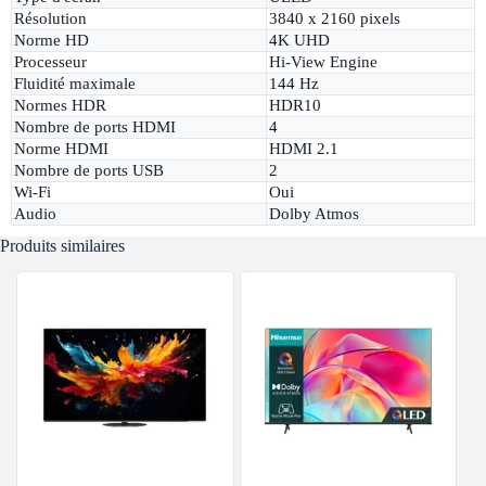
Résolution
3840 x 2160 pixels
Norme HD
4K UHD
Processeur
Hi-View Engine
Fluidité maximale
144 Hz
Normes HDR
HDR10
Nombre de ports HDMI
4
Norme HDMI
HDMI 2.1
Nombre de ports USB
2
Wi-Fi
Oui
Audio
Dolby Atmos
Produits similaires