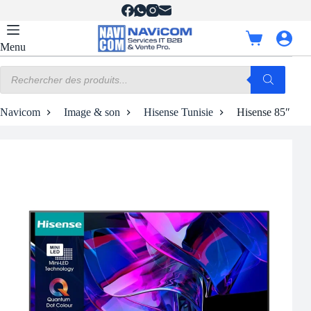
Passer
au
contenu
Panier
Menu
d’achat
Recherche
de
produits
Navicom
Image & son
Hisense Tunisie
Hisense 85″ 