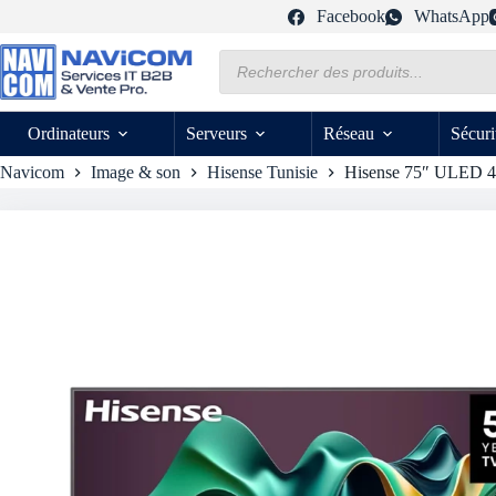
Passer
Facebook
WhatsApp
au
contenu
Recherche
de
produits
Ordinateurs
Serveurs
Réseau
Sécuri
Navicom
Image & son
Hisense Tunisie
Hisense 75″ ULED