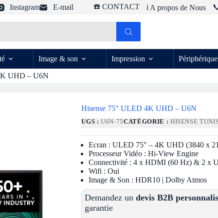
☎️ CONTACT
Instagram
E-mail

ℹ️ A propos de Nous
té
Image & son
Impression
Périphérique
 4K UHD – U6N
Hisense 75″ ULED 4K UHD – U6N
UGS :
U6N-75
CATÉGORIE :
HISENSE TUNI
Ecran : ULED 75″ – 4K UHD (3840 x 21
Processeur Vidéo : Hi-View Engine
Connectivité : 4 x HDMI (60 Hz) & 2 x
Wifi : Oui
Image & Son : HDR10 | Dolby Atmos
Demandez un
devis B2B personnali
garantie