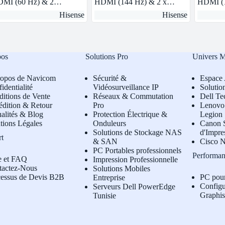
MI (60 Hz) & 2…
HDMI (144 Hz) & 2 x…
HDMI (
Hisense
Hisense
pos
Solutions Pro
Univers 
ropos de Navicom
Sécurité &
Espace 
identialité
Vidéosurveillance IP
Solutio
itions de Vente
Réseaux & Commutation
Dell Te
édition & Retour
Pro
L
enovo 
alités & Blog
Protection Électrique &
Legion
tions Légales
Onduleurs
Canon S
Solutions de Stockage NAS
d'Impre
rt
& SAN
Cisco N
PC Portables professionnels
Performan
e et FAQ
Impression Professionnelle
tactez-Nous
Solutions Mobiles
cessus de Devis B2B
PC pou
Entreprise
Configu
Serveurs Dell PowerEdge
Graphi
Tunisie