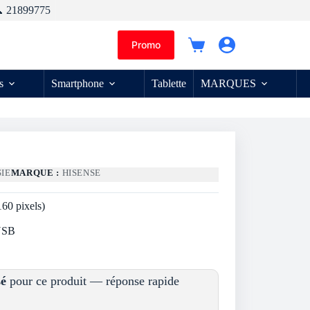
 21899775
Promo
Panier
d’achat
s
Smartphone
Tablette
MARQUES
SIE
MARQUE :
HISENSE
60 pixels)
 USB
sé
pour ce produit — réponse rapide