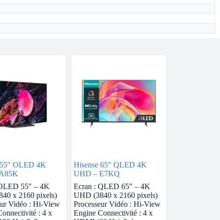
 55″ OLED 4K
Hisense 65″ QLED 4K
A85K
UHD – E7KQ
 OLED 55″ – 4K
Ecran : QLED 65″ – 4K
40 x 2160 pixels)
UHD (3840 x 2160 pixels)
ur Vidéo : Hi-View
Processeur Vidéo : Hi-View
onnectivité : 4 x
Engine Connectivité : 4 x