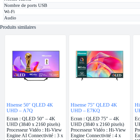
Nombre de ports USB
Wi-Fi
Audio
Produits similaires
Hisense 50″ QLED 4K
Hisense 75″ QLED 4K
Hi
UHD – A7Q
UHD – E7KQ
U
Ecran : QLED 50″ – 4K
Ecran : QLED 75″ – 4K
Ec
UHD (3840 x 2160 pixels)
UHD (3840 x 2160 pixels)
UH
Processeur Vidéo : Hi-View
Processeur Vidéo : Hi-View
Pr
Engine AI Connectivité : 3 x
Engine Connectivité : 4 x
En