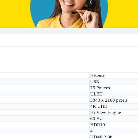
Hisense
U6N
75 Pouces
ULED
3840 x 2160 pixels
4K UHD
Hi-View Engine
60 Hz
HDR10
4
HDMI 2.0b