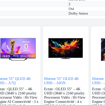
2
Oui
Dolby Atmos
sense 55″ QLED 4K
Hisense 55″ OLED 4K
Hisense
HD – A7Q
UHD – A85N
UHD – 
ran : QLED 55″ – 4K
Ecran : OLED 55″ – 4K
Ecran :
D (3840 x 2160 pixels)
UHD (3840 x 2160 pixels)
UHD (38
ocesseur Vidéo : Hi-View
Processeur Vidéo : Hi-View
Processe
gine AI Connectivité : 3 x
Engine Connectivité : 4 x
Engine C