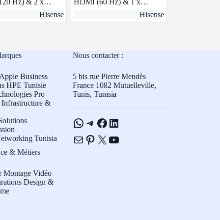
120 Hz) & 2 x…
HDMI (60 Hz) & 1 x…
Hisense
Hisense
Marques
Nous contacter :
Apple Business
5 bis rue Pierre Mendès
ns HPE Tunisie
France 1082 Mutuelleville,
chnologies Pro
Tunis, Tunisia
Infrastructure &
WhatsApp
Telegram
Facebook
LinkedIn
olutions
ssion
E-mail
Pinterest
X
YouTube
etworking Tunisia
ce & Métiers
r Montage Vidéo
rations Design &
sme