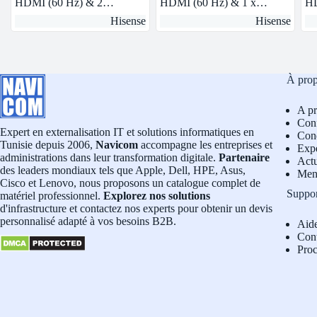
HDMI (60 Hz) & 2…
HDMI (60 Hz) & 1 x…
HD
Hisense
Hisense
À pro
A p
Conf
Expert en externalisation IT et solutions informatiques en
Cond
Tunisie depuis 2006,
Navicom
accompagne les entreprises et
Exp
administrations dans leur transformation digitale.
Partenaire
Actu
des leaders mondiaux tels que Apple, Dell, HPE, Asus,
Men
Cisco et Lenovo, nous proposons un catalogue complet de
Suppo
matériel professionnel.
Explorez nos solutions
d'infrastructure et contactez nos experts pour obtenir un devis
personnalisé adapté à vos besoins B2B.
Aid
Con
Pro