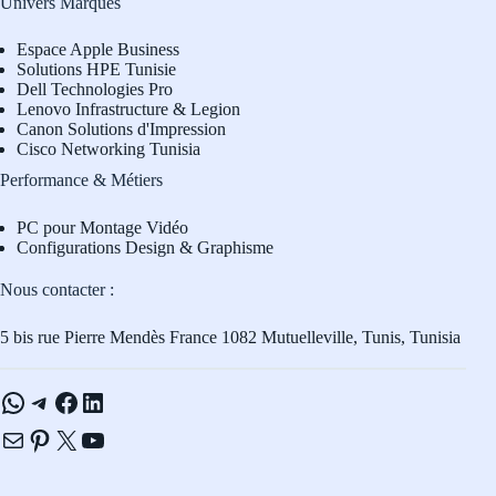
Univers Marques
Espace Apple Business
Solutions HPE Tunisie
Dell Technologies Pro
L
enovo Infrastructure & Legion
Canon Solutions d'Impression
Cisco Networking Tunisia
Performance & Métiers
PC pour Montage Vidéo
Configurations Design & Graphisme
Nous contacter :
5 bis rue Pierre Mendès France 1082 Mutuelleville, Tunis, Tunisia
WhatsApp
Telegram
Facebook
LinkedIn
E-mail
Pinterest
X
YouTube