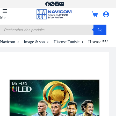
Passer
au
contenu
Panier
Menu
d’achat
Recherche
de
produits
Navicom
Image & son
Hisense Tunisie
Hisense 55″ M