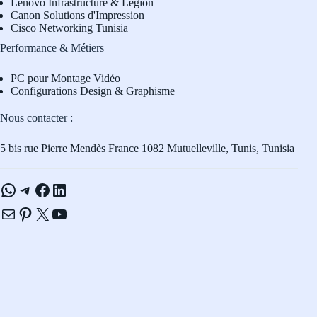
L
enovo Infrastructure & Legion
Canon Solutions d'Impression
Cisco Networking Tunisia
Performance & Métiers
PC pour Montage Vidéo
Configurations Design & Graphisme
Nous contacter :
5 bis rue Pierre Mendès France 1082 Mutuelleville, Tunis, Tunisia
WhatsApp
Telegram
Facebook
LinkedIn
E-mail
Pinterest
X
YouTube