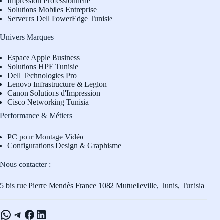
Impression Professionnelle
Solutions Mobiles Entreprise
Serveurs Dell PowerEdge Tunisie
Univers Marques
Espace Apple Business
Solutions HPE Tunisie
Dell Technologies Pro
L
enovo Infrastructure & Legion
Canon Solutions d'Impression
Cisco Networking Tunisia
Performance & Métiers
PC pour Montage Vidéo
Configurations Design & Graphisme
Nous contacter :
5 bis rue Pierre Mendès France 1082 Mutuelleville, Tunis, Tunisia
WhatsApp
Telegram
Facebook
LinkedIn