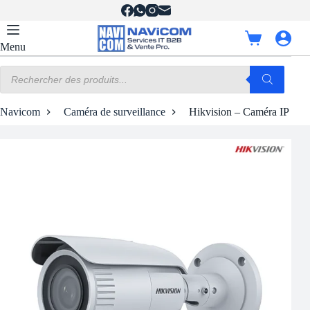
Passer
au
contenu
Panier
Menu
d’achat
Recherche
de
produits
Navicom
Caméra de surveillance
Hikvision – Caméra IP Bul