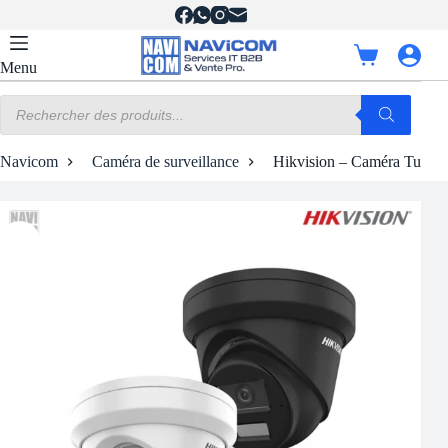
Passer
au
contenu
Panier
Menu
d’achat
Recherche
de
produits
Navicom
Caméra de surveillance
Hikvision – Caméra Turret