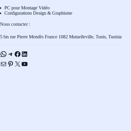
PC pour Montage Vidéo
Configurations Design & Graphisme
Nous contacter :
5 bis rue Pierre Mendès France 1082 Mutuelleville, Tunis, Tunisia
WhatsApp
Telegram
Facebook
LinkedIn
E-mail
Pinterest
X
YouTube