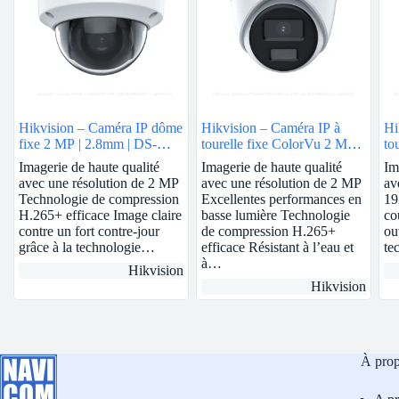
Hikvision – Caméra IP dôme
Hikvision – Caméra IP à
Hi
fixe 2 MP | 2.8mm | DS-
tourelle fixe ColorVu 2 MP |
to
2CD1123G0E-I
2.8mm | DS-2CD1327G0-L
MP
Imagerie de haute qualité
Imagerie de haute qualité
Im
avec une résolution de 2 MP
avec une résolution de 2 MP
av
Technologie de compression
Excellentes performances en
19
H.265+ efficace Image claire
basse lumière Technologie
co
contre un fort contre-jour
de compression H.265+
ou
grâce à la technologie…
efficace Résistant à l’eau et
te
à…
Hikvision
Hikvision
À pro