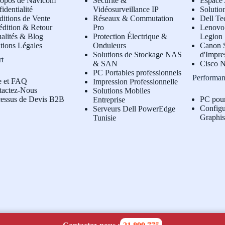
ropos de Navicom
Sécurité &
Espace 
identialité
Vidéosurveillance IP
Solutio
itions de Vente
Réseaux & Commutation
Dell Te
édition & Retour
Pro
L
enovo 
alités & Blog
Protection Électrique &
Legion
tions Légales
Onduleurs
Canon S
Solutions de Stockage NAS
d'Impre
rt
& SAN
Cisco N
PC Portables professionnels
Performan
e et FAQ
Impression Professionnelle
tactez-Nous
Solutions Mobiles
cessus de Devis B2B
PC pou
Entreprise
Configu
Serveurs Dell PowerEdge
Graphi
Tunisie