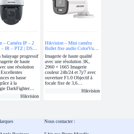
n – Caméra IP – 2
Hikvision – Mini caméra
– IR – PTZ | DS-
Bullet fixe audio ColorVu
2IW-AE
3K | DS-2CE10KF0T-FS
balayage progressif
Imagerie de haute qualité
magerie de haute
avec une résolution 3K,
avec une résolution
2960 × 1665 Imagerie
Excellentes
couleur 24h/24 et 7j/7 avec
nces en basse
ouverture F1.0 Objectif à
grâce à la
focale fixe de 3,6…
ogie DarkFighter…
Hikvision
Hikvision
Marques
Nous contacter :