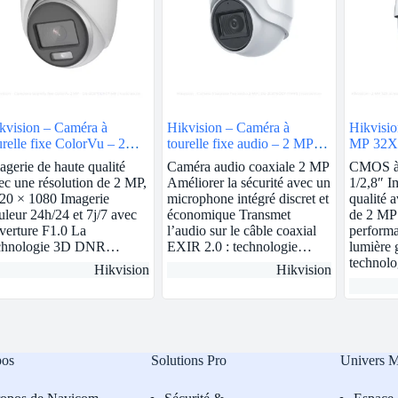
kvision – Caméra à
Hikvision – Caméra à
Hikvisio
urelle fixe ColorVu – 2
tourelle fixe audio – 2 MP |
MP 32X 
 | DS-2CE70DF0T-MF
DS-2CE76D0T-ITMFS
2DE523
agerie de haute qualité
Caméra audio coaxiale 2 MP
CMOS à 
ec une résolution de 2 MP,
Améliorer la sécurité avec un
1/2,8″ I
20 × 1080 Imagerie
microphone intégré discret et
qualité 
uleur 24h/24 et 7j/7 avec
économique Transmet
de 2 MP 
verture F1.0 La
l’audio sur le câble coaxial
performa
chnologie 3D DNR…
EXIR 2.0 : technologie…
lumière 
technol
Hikvision
Hikvision
pos
Solutions Pro
Univers 