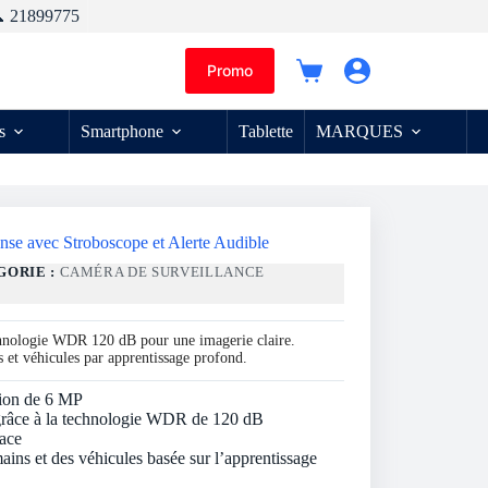
 21899775
Promo
Panier
d’achat
s
Smartphone
Tablette
MARQUES
se avec Stroboscope et Alerte Audible
GORIE :
CAMÉRA DE SURVEILLANCE
chnologie WDR 120 dB pour une imagerie claire.
 et véhicules par apprentissage profond.
tion de 6 MP
r grâce à la technologie WDR de 120 dB
ace
mains et des véhicules basée sur l’apprentissage