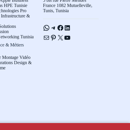
Apple Business
5 bis rue Pierre Mendès
ns HPE Tunisie
France 1082 Mutuelleville,
chnologies Pro
Tunis, Tunisia
Infrastructure &
WhatsApp
Telegram
Facebook
LinkedIn
olutions
ssion
E-mail
Pinterest
X
YouTube
etworking Tunisia
ce & Métiers
r Montage Vidéo
rations Design &
sme