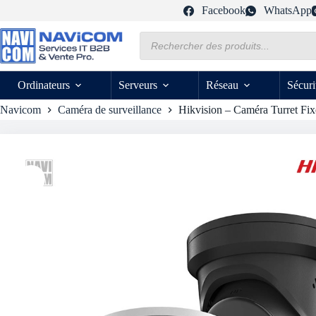
Passer
Facebook
WhatsApp
au
contenu
Recherche
de
produits
Ordinateurs
Serveurs
Réseau
Sécuri
Navicom
Caméra de surveillance
Hikvision – Caméra Turret Fi