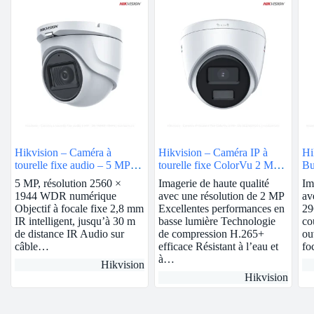
Hikvision – Caméra à
Hikvision – Caméra IP à
Hi
tourelle fixe audio – 5 MP |
tourelle fixe ColorVu 2 MP |
Bu
DS-76H0T-ITMFS
2.8mm | DS-2CD1327G0-L
3K
5 MP, résolution 2560 ×
Imagerie de haute qualité
Im
1944 WDR numérique
avec une résolution de 2 MP
av
Objectif à focale fixe 2,8 mm
Excellentes performances en
29
IR intelligent, jusqu’à 30 m
basse lumière Technologie
co
de distance IR Audio sur
de compression H.265+
ou
câble…
efficace Résistant à l’eau et
fo
à…
Hikvision
Hikvision