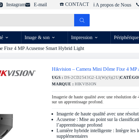
☎️ CONTACT
Instagram
E-mail

ℹ️ A propos de Nous
té
Image & son
Impression
Périphérique
e Fixe 4 MP Acusense Smart Hybrid Light
Hikvision – Camera Mini Dôme Fixe 4 MP 
UGS :
DS-2CD2543G2-LI(W)(S)(2U)
CATÉGO
MARQUE :
HIKVISION
Imagerie de haute qualité avec une résolution de 
sur un apprentissage profond.
Imagerie de haute qualité avec une résolu
Acusense : Mise au point sur la classifica
l’apprentissage profond
Lumière hybride intelligente : Intègre les
supplémentaires