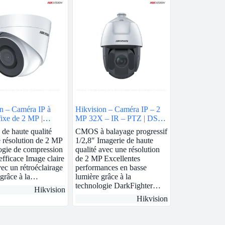
n – Caméra IP à
Hikvision – Caméra IP – 2
fixe de 2 MP |
MP 32X – IR – PTZ | DS-
 DS-2CD1323G0-I
2DE5232IW-AE
 de haute qualité
CMOS à balayage progressif
 résolution de 2 MP
1/2,8″ Imagerie de haute
ogie de compression
qualité avec une résolution
fficace Image claire
de 2 MP Excellentes
c un rétroéclairage
performances en basse
 grâce à la…
lumière grâce à la
technologie DarkFighter…
Hikvision
Hikvision