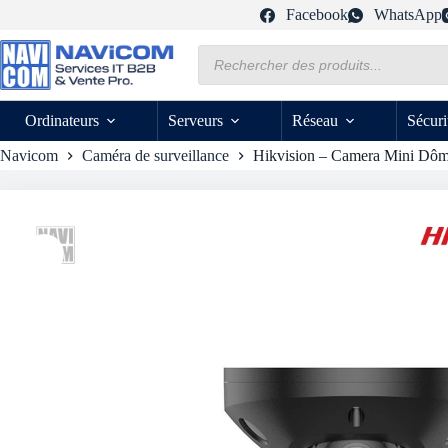
Passer
Facebook
WhatsApp
au
contenu
Recherche
de
produits
Ordinateurs
Serveurs
Réseau
Sécuri
Navicom
Caméra de surveillance
Hikvision – Camera Mini Dôm