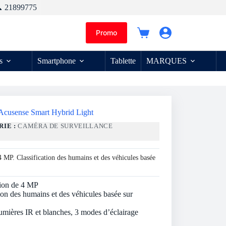
 21899775
Promo
Panier
d’achat
s
Smartphone
Tablette
MARQUES
Acusense Smart Hybrid Light
RIE :
CAMÉRA DE SURVEILLANCE
4 MP. Classification des humains et des véhicules basée
tion de 4 MP
tion des humains et des véhicules basée sur
 lumières IR et blanches, 3 modes d’éclairage