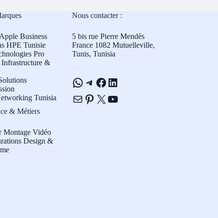
Marques
Nous contacter :
Apple Business
5 bis rue Pierre Mendès
ns HPE Tunisie
France 1082 Mutuelleville,
chnologies Pro
Tunis, Tunisia
Infrastructure &
WhatsApp
Telegram
Facebook
LinkedIn
olutions
ssion
E-mail
Pinterest
X
YouTube
etworking Tunisia
ce & Métiers
r Montage Vidéo
rations Design &
sme