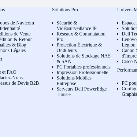
pos
Solutions Pro
Univers 
ropos de Navicom
Sécurité &
Espace 
identialité
Vidéosurveillance IP
Solutio
itions de Vente
Réseaux & Commutation
Dell Te
édition & Retour
Pro
L
enovo 
alités & Blog
Protection Électrique &
Legion
tions Légales
Onduleurs
Canon S
Solutions de Stockage NAS
d'Impre
rt
& SAN
Cisco N
PC Portables professionnels
Performan
e et FAQ
Impression Professionnelle
tactez-Nous
Solutions Mobiles
cessus de Devis B2B
PC pou
Entreprise
Configu
Serveurs Dell PowerEdge
Graphi
Tunisie