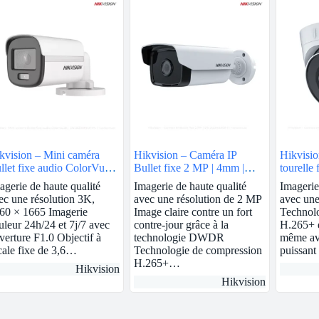
kvision – Mini caméra
Hikvision – Caméra IP
Hikvisio
llet fixe audio ColorVu
Bullet fixe 2 MP | 4mm |
tourelle 
 | DS-2CE10KF0T-FS
DS-2CD1T23G0-I
2.8mm |
agerie de haute qualité
Imagerie de haute qualité
Imagerie
ec une résolution 3K,
avec une résolution de 2 MP
avec une
60 × 1665 Imagerie
Image claire contre un fort
Technol
uleur 24h/24 et 7j/7 avec
contre-jour grâce à la
H.265+ e
verture F1.0 Objectif à
technologie DWDR
même ave
cale fixe de 3,6…
Technologie de compression
puissant
H.265+…
Hikvision
Hikvision