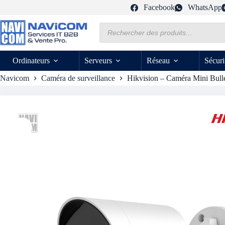
Passer
Facebook
WhatsApp
au
contenu
Recherche
de
produits
Ordinateurs
Serveurs
Réseau
Sécuri
Navicom
Caméra de surveillance
Hikvision – Caméra Mini Bull