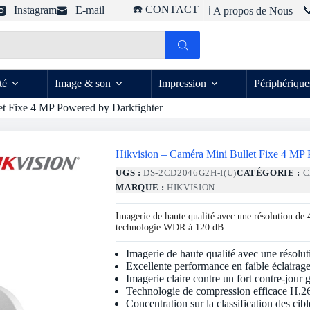
☎️ CONTACT
Instagram
E-mail

ℹ️ A propos de Nous
té
Image & son
Impression
Périphérique
et Fixe 4 MP Powered by Darkfighter
Hikvision – Caméra Mini Bullet Fixe 4 MP 
UGS :
DS-2CD2046G2H-I(U)
CATÉGORIE :
C
MARQUE :
HIKVISION
Imagerie de haute qualité avec une résolution de 4
technologie WDR à 120 dB.
Imagerie de haute qualité avec une résolu
Excellente performance en faible éclairag
Imagerie claire contre un fort contre-jou
Technologie de compression efficace H.2
Concentration sur la classification des cib