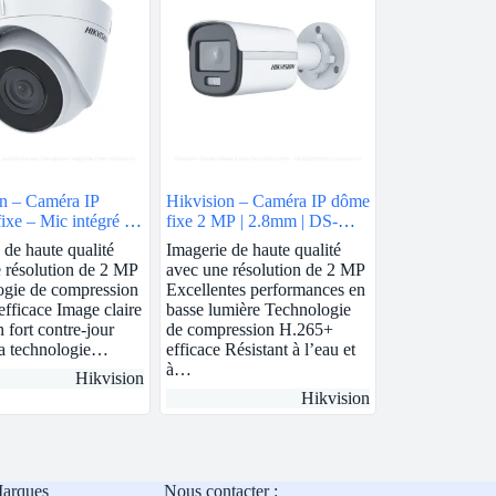
n – Caméra IP
Hikvision – Caméra IP dôme
fixe – Mic intégré | 2
fixe 2 MP | 2.8mm | DS-
8mm | DS-
2CD1123G0E-I
 de haute qualité
Imagerie de haute qualité
3G0-IUF
 résolution de 2 MP
avec une résolution de 2 MP
ogie de compression
Excellentes performances en
fficace Image claire
basse lumière Technologie
 fort contre-jour
de compression H.265+
la technologie…
efficace Résistant à l’eau et
à…
Hikvision
Hikvision
Marques
Nous contacter :