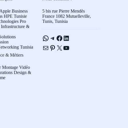
Apple Business
5 bis rue Pierre Mendès
ns HPE Tunisie
France 1082 Mutuelleville,
chnologies Pro
Tunis, Tunisia
Infrastructure &
WhatsApp
Telegram
Facebook
LinkedIn
olutions
ssion
E-mail
Pinterest
X
YouTube
etworking Tunisia
ce & Métiers
r Montage Vidéo
rations Design &
sme