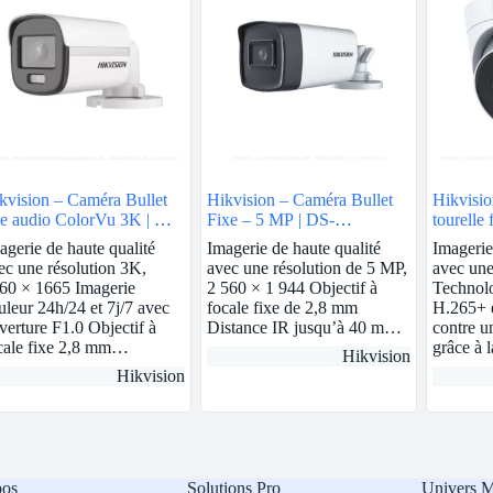
kvision – Caméra Bullet
Hikvision – Caméra Bullet
Hikvisio
xe audio ColorVu 3K | DS-
Fixe – 5 MP | DS-
tourelle 
CE12KF0T-FS
2CE17H0T-IT3F
MP | 2.
agerie de haute qualité
Imagerie de haute qualité
Imagerie
2CD132
ec une résolution 3K,
avec une résolution de 5 MP,
avec une
60 × 1665 Imagerie
2 560 × 1 944 Objectif à
Technol
uleur 24h/24 et 7j/7 avec
focale fixe de 2,8 mm
H.265+ e
verture F1.0 Objectif à
Distance IR jusqu’à 40 m…
contre un
cale fixe 2,8 mm…
grâce à 
Hikvision
Hikvision
pos
Solutions Pro
Univers 