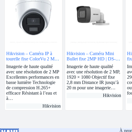
Hikvision – Caméra IP à
Hikvision – Caméra Mini
Hi
tourelle fixe ColorVu 2 MP |
Bullet fixe 2MP HD | DS-
fi
2.8mm | DS-2CD1327G0-L
2CE16D0T-EXIF
2
Imagerie de haute qualité
Imagerie de haute qualité
Im
avec une résolution de 2 MP
avec une résolution de 2 MP,
av
Excellentes performances en
1920 × 1080 Objectif fixe
29
basse lumière Technologie
2,8 mm Distance IR jusqu’à
co
de compression H.265+
20 m pour une imagerie…
ou
efficace Résistant à l’eau et
fo
Hikvision
à…
Hikvision
À pro