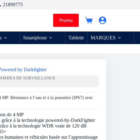
 21899775
Promo
Panier
d’achat
s
Smartphone
Tablette
MARQUES
Powered by Darkfighter
AMÉRA DE SURVEILLANCE
 MP. Résistance à l’eau et à la poussière (IP67) avec
tion de 4 MP
e grâce à la technologie powered-by-DarkFighter
r grâce à la technologie WDR vraie de 120 dB
65+
les humaines et véhicules basée sur l’apprentissage