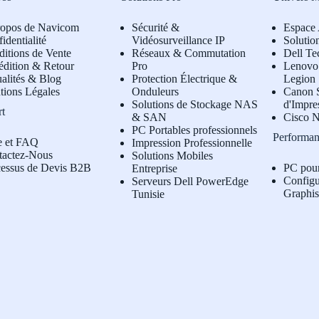
ropos de Navicom
Sécurité &
Espace 
identialité
Vidéosurveillance IP
Solutio
itions de Vente
Réseaux & Commutation
Dell Te
édition & Retour
Pro
L
enovo 
alités & Blog
Protection Électrique &
Legion
tions Légales
Onduleurs
Canon S
Solutions de Stockage NAS
d'Impre
rt
& SAN
Cisco N
PC Portables professionnels
Performan
e et FAQ
Impression Professionnelle
tactez-Nous
Solutions Mobiles
cessus de Devis B2B
PC pou
Entreprise
Configu
Serveurs Dell PowerEdge
Graphi
Tunisie