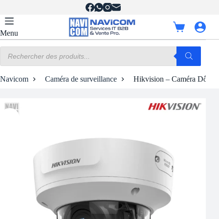
Passer
au
contenu
Panier
Menu
d’achat
Recherche
de
produits
Navicom
Caméra de surveillance
Hikvision – Caméra Dôme 