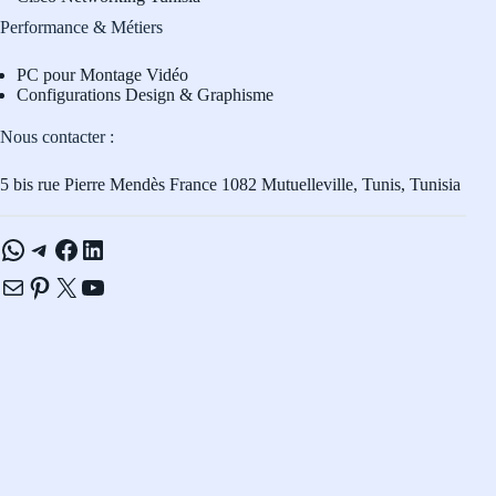
Performance & Métiers
PC pour Montage Vidéo
Configurations Design & Graphisme
Nous contacter :
5 bis rue Pierre Mendès France 1082 Mutuelleville, Tunis, Tunisia
WhatsApp
Telegram
Facebook
LinkedIn
E-mail
Pinterest
X
YouTube