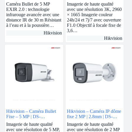
2CE16H0T-ITF
| DS-2CE10KF0T-FS
Caméra Bullet de 5 MP
Imagerie de haute qualité
EXIR 2.0 : technologie
avec une résolution 3K, 2960
infrarouge avancée avec une
× 1665 Imagerie couleur
distance IR de 30 m Résistant
24h/24 et 7j/7 avec ouverture
à l’eau et à la poussière…
F1.0 Objectif à focale fixe de
3,6…
Hikvision
Hikvision
Hikvision – Caméra Bullet
Hikvision – Caméra IP dôme
Fixe – 5 MP | DS-
fixe 2 MP | 2.8mm | DS-
2CE17H0T-IT3F
2CD1123G0E-I
Imagerie de haute qualité
Imagerie de haute qualité
avec une résolution de 5 MP,
avec une résolution de 2 MP