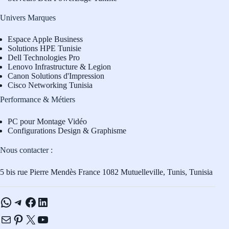
Univers Marques
Espace Apple Business
Solutions HPE Tunisie
Dell Technologies Pro
L
enovo Infrastructure & Legion
Canon Solutions d'Impression
Cisco Networking Tunisia
Performance & Métiers
PC pour Montage Vidéo
Configurations Design & Graphisme
Nous contacter :
5 bis rue Pierre Mendès France 1082 Mutuelleville, Tunis, Tunisia
WhatsApp
Telegram
Facebook
LinkedIn
E-mail
Pinterest
X
YouTube