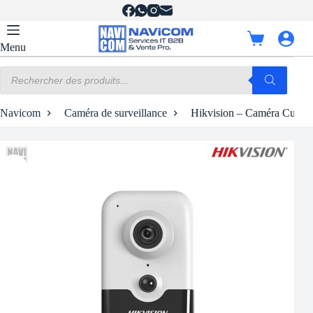
Passer
au
contenu
Panier
Menu
d’achat
Recherche
de
produits
Navicom
Caméra de surveillance
Hikvision – Caméra Cube 