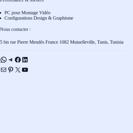
PC pour Montage Vidéo
Configurations Design & Graphisme
Nous contacter :
5 bis rue Pierre Mendès France 1082 Mutuelleville, Tunis, Tunisia
WhatsApp
Telegram
Facebook
LinkedIn
E-mail
Pinterest
X
YouTube