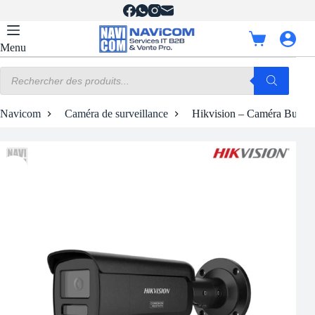
Passer
au
contenu
Panier
Menu
d’achat
Recherche
de
produits
Navicom
Caméra de surveillance
Hikvision – Caméra Bullet