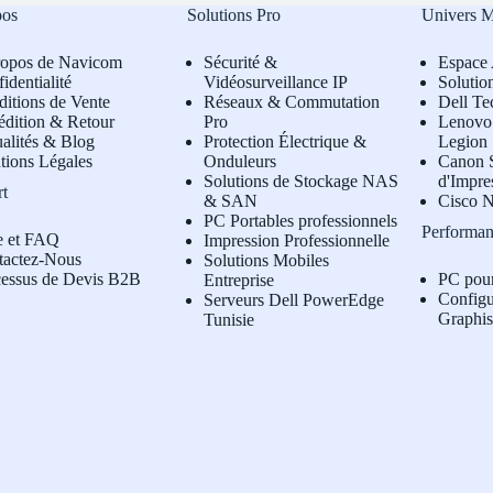
pos
Solutions Pro
Univers 
ropos de Navicom
Sécurité &
Espace 
identialité
Vidéosurveillance IP
Solutio
itions de Vente
Réseaux & Commutation
Dell Te
édition & Retour
Pro
L
enovo 
alités & Blog
Protection Électrique &
Legion
tions Légales
Onduleurs
Canon S
Solutions de Stockage NAS
d'Impre
rt
& SAN
Cisco N
PC Portables professionnels
Performan
e et FAQ
Impression Professionnelle
tactez-Nous
Solutions Mobiles
cessus de Devis B2B
PC pou
Entreprise
Configu
Serveurs Dell PowerEdge
Graphi
Tunisie