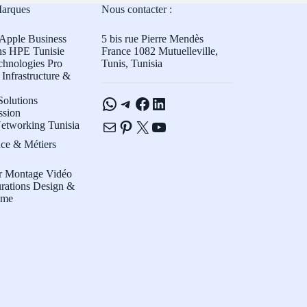
Marques
Nous contacter :
Apple Business
5 bis rue Pierre Mendès
ns HPE Tunisie
France 1082 Mutuelleville,
chnologies Pro
Tunis, Tunisia
Infrastructure &
WhatsApp
Telegram
Facebook
LinkedIn
olutions
ssion
E-mail
Pinterest
X
YouTube
etworking Tunisia
ce & Métiers
r Montage Vidéo
rations Design &
sme