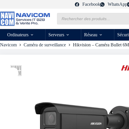
Passer
Facebook
WhatsApp
au
contenu
Recherche
de
produits
Ordinateurs
Serveurs
Réseau
Sécuri
Navicom
Caméra de surveillance
Hikvision – Caméra Bullet 6M