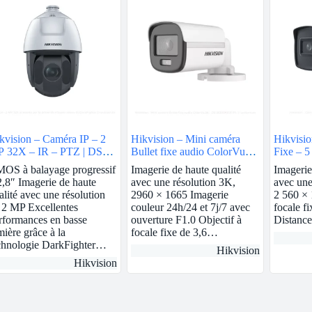
kvision – Caméra IP – 2
Hikvision – Mini caméra
Hikvisio
 32X – IR – PTZ | DS-
Bullet fixe audio ColorVu
Fixe – 5
DE5232IW-AE
3K | DS-2CE10KF0T-FS
2CE17H
OS à balayage progressif
Imagerie de haute qualité
Imagerie
2,8″ Imagerie de haute
avec une résolution 3K,
avec une
alité avec une résolution
2960 × 1665 Imagerie
2 560 × 
 2 MP Excellentes
couleur 24h/24 et 7j/7 avec
focale f
rformances en basse
ouverture F1.0 Objectif à
Distanc
mière grâce à la
focale fixe de 3,6…
chnologie DarkFighter…
Hikvision
Hikvision