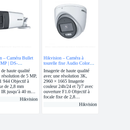
n – Caméra Bullet
Hikvision – Caméra à
 MP | DS-
tourelle fixe Audio ColorVu
0T-IT3F
3K | DS-2CE70KF0T-MFS
 de haute qualité
Imagerie de haute qualité
 résolution de 5 MP,
avec une résolution 3K,
1 944 Objectif à
2960 × 1665 Imagerie
ixe de 2,8 mm
couleur 24h/24 et 7j/7 avec
e IR jusqu’à 40 m…
ouverture F1.0 Objectif à
focale fixe de 2,8…
Hikvision
Hikvision