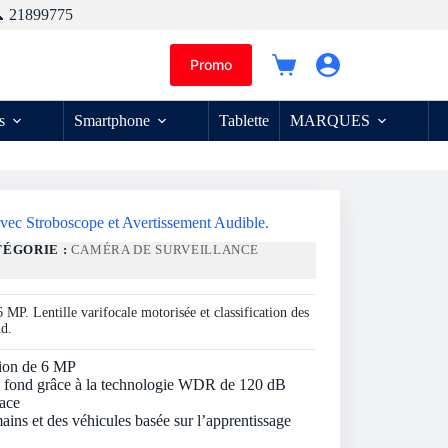
 21899775
Promo
Panier
d’achat
s
Smartphone
Tablette
MARQUES
ec Stroboscope et Avertissement Audible.
TÉGORIE :
CAMÉRA DE SURVEILLANCE
 MP. Lentille varifocale motorisée et classification des
nd.
tion de 6 MP
 de fond grâce à la technologie WDR de 120 dB
ace
mains et des véhicules basée sur l’apprentissage