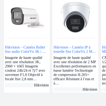
Hikvision – Caméra Bullet
Hikvision – Caméra IP à
Hi
fixe audio ColorVu 3K | DS-
tourelle fixe ColorVu 2 MP |
MP
2CE12KF0T-FS
2.8mm | DS-2CD1327G0-L
2
Imagerie de haute qualité
Imagerie de haute qualité
CM
avec une résolution 3K,
avec une résolution de 2 MP
1/
2960 × 1665 Imagerie
Excellentes performances en
qu
couleur 24h/24 et 7j/7 avec
basse lumière Technologie
de
ouverture F1.0 Objectif à
de compression H.265+
pe
focale fixe 2,8 mm…
efficace Résistant à l’eau et
lu
à…
te
Hikvision
Hikvision