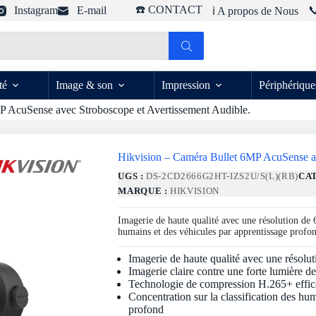
☎️ CONTACT
Instagram
E-mail

ℹ️ A propos de Nous
té
Image & son
Impression
Périphérique
P AcuSense avec Stroboscope et Avertissement Audible.
Hikvision – Caméra Bullet 6MP AcuSense av
UGS :
DS-2CD2666G2HT-IZS2U/S(L)(RB)
CA
MARQUE :
HIKVISION
Imagerie de haute qualité avec une résolution de 6
humains et des véhicules par apprentissage profo
Imagerie de haute qualité avec une résolu
Imagerie claire contre une forte lumière
Technologie de compression H.265+ effic
Concentration sur la classification des hu
profond