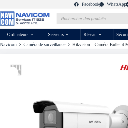
Passer
Facebook
WhatsApp
au
contenu
Recherche
de
produits
Ordinateurs
Serveurs
Réseau
Sécuri
Navicom
Caméra de surveillance
Hikvision – Caméra Bullet 4 