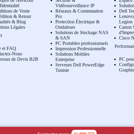
ropos de Navicom
Sécurité &
Espace 
identialité
Vidéosurveillance IP
Solutio
itions de Vente
Réseaux & Commutation
Dell Te
édition & Retour
Pro
L
enovo 
alités & Blog
Protection Électrique &
Legion
tions Légales
Onduleurs
Canon S
Solutions de Stockage NAS
d'Impre
rt
& SAN
Cisco N
PC Portables professionnels
Performan
e et FAQ
Impression Professionnelle
tactez-Nous
Solutions Mobiles
cessus de Devis B2B
PC pou
Entreprise
Configu
Serveurs Dell PowerEdge
Graphi
Tunisie