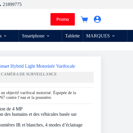
 21899775
Promo
Panier
d’achat
s
Smartphone
Tablette
MARQUES
mart Hybrid Light Motorisée Varifocale
:
CAMÉRA DE SURVEILLANCE
un objectif varifocal motorisé. Équipée de la
7 contre l’eau et la poussière.
tion de 4 MP
ion des humains et des véhicules basée sur
 lumières IR et blanches, 4 modes d’éclairage