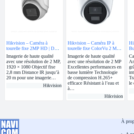
Hikvision – Caméra à
Hikvision – Caméra IP à
Hi
tourelle fixe 2MP HD | DS-
tourelle fixe ColorVu 2 MP |
Bu
2CE76D0T-EXIMF
2.8mm | DS-2CD1327G0-L
2C
Imagerie de haute qualité
Imagerie de haute qualité
Ca
avec une résolution de 2 MP,
avec une résolution de 2 MP
Am
1920 × 1080 Objectif fixe
Excellentes performances en
gr
2,8 mm Distance IR jusqu’à
basse lumière Technologie
in
20 m pour une imagerie…
de compression H.265+
Tr
efficace Résistant à l’eau et
le
Hikvision
à…
Hikvision
À pro