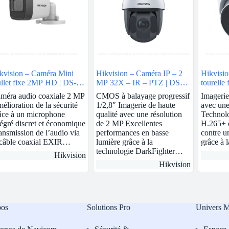
kvision – Caméra Mini
Hikvision – Caméra IP – 2
Hikvisio
llet fixe 2MP HD | DS-
MP 32X – IR – PTZ | DS-
tourelle 
E16D0T-ITF
2DE5232IW-AE
MP | 2.
méra audio coaxiale 2 MP
CMOS à balayage progressif
Imagerie
2CD132
élioration de la sécurité
1/2,8″ Imagerie de haute
avec une
âce à un microphone
qualité avec une résolution
Technol
tégré discret et économique
de 2 MP Excellentes
H.265+ e
ansmission de l’audio via
performances en basse
contre un
 câble coaxial EXIR…
lumière grâce à la
grâce à 
technologie DarkFighter…
Hikvision
Hikvision
pos
Solutions Pro
Univers 