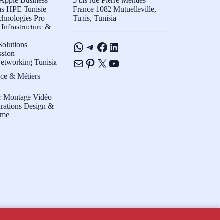
Apple Business
5 bis rue Pierre Mendès
ns HPE Tunisie
France 1082 Mutuelleville,
chnologies Pro
Tunis, Tunisia
Infrastructure &
WhatsApp
Telegram
Facebook
LinkedIn
olutions
ssion
E-mail
Pinterest
X
YouTube
etworking Tunisia
ce & Métiers
r Montage Vidéo
rations Design &
sme