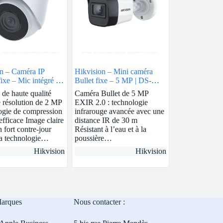
n – Caméra IP
Hikvision – Mini caméra
fixe – Mic intégré | 2
Bullet fixe – 5 MP | DS-
8mm | DS-
2CE16H0T-ITF
 de haute qualité
Caméra Bullet de 5 MP
3G0-IUF
 résolution de 2 MP
EXIR 2.0 : technologie
ogie de compression
infrarouge avancée avec une
fficace Image claire
distance IR de 30 m
 fort contre-jour
Résistant à l’eau et à la
la technologie…
poussière…
Hikvision
Hikvision
Marques
Nous contacter :