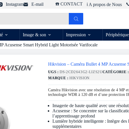
☎️ CONTACT
Instagram
E-mail

ℹ️ A propos de Nous
té
Image & son
Impression
Périphérique
MP Acusense Smart Hybrid Light Motorisée Varifocale
Hikvision – Caméra Bullet 4 MP Acusense S
UGS :
DS-2CD2643G2-LIZS2U
CATÉGORIE 
MARQUE :
HIKVISION
Caméra Hikvision avec une résolution de 4 MP et 
technologie WDR à 120 dB et d’une protection IP6
Imagerie de haute qualité avec une résolu
Acusense : Se concentre sur la classificat
l’apprentissage profond
Lumière hybride intelligente : Intègre des
supplémentaires