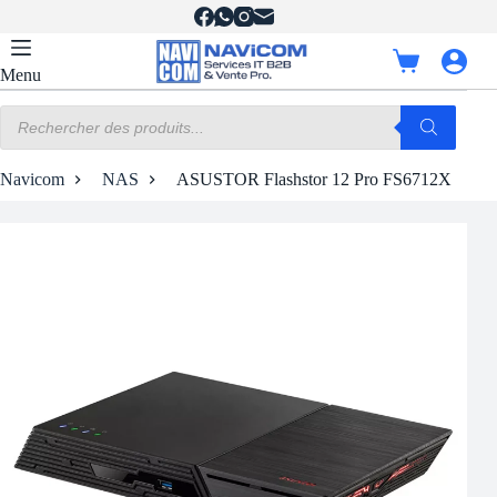
Passer
au
contenu
Panier
Menu
d’achat
Recherche
de
produits
Navicom
NAS
ASUSTOR Flashstor 12 Pro FS6712X