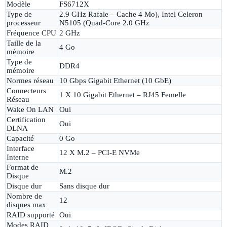
Modèle
FS6712X
Type de
2.9 GHz Rafale – Cache 4 Mo), Intel Celeron
processeur
N5105 (Quad-Core 2.0 GHz
Fréquence CPU
2 GHz
Taille de la
4 Go
mémoire
Type de
DDR4
mémoire
Normes réseau
10 Gbps Gigabit Ethernet (10 GbE)
Connecteurs
1 X 10 Gigabit Ethernet – RJ45 Femelle
Réseau
Wake On LAN
Oui
Certification
Oui
DLNA
Capacité
0 Go
Interface
12 X M.2 – PCI-E NVMe
Interne
Format de
M.2
Disque
Disque dur
Sans disque dur
Nombre de
12
disques max
RAID supporté
Oui
Modes RAID