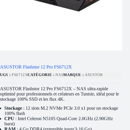
ASUSTOR Flashstor 12 Pro FS6712X
UGS :
FS6712X
CATÉGORIE :
NAS
MARQUE :
ASUSTOR
ASUSTOR Flashstor 12 Pro FS6712X – NAS ultra-rapide
optimisé pour professionnels et créateurs en Tunisie, idéal pour le
stockage 100% SSD et les flux 4K.
Stockage
: 12 slots M.2 NVMe PCIe 3.0 x1 pour un stockage
100% flash
CPU
: Intel Celeron N5105 Quad-Core 2.0GHz (2.90GHz
burst)
RAM
: 4 Go DDR4 (extensible jusqu’à 16 Go)