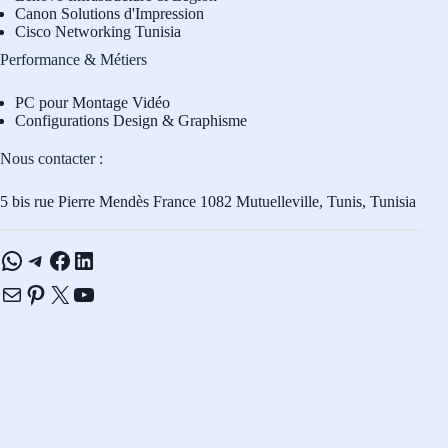
Canon Solutions d'Impression
Cisco Networking Tunisia
Performance & Métiers
PC pour Montage Vidéo
Configurations Design & Graphisme
Nous contacter :
5 bis rue Pierre Mendès France 1082 Mutuelleville, Tunis, Tunisia
WhatsApp
Telegram
Facebook
LinkedIn
E-mail
Pinterest
X
YouTube