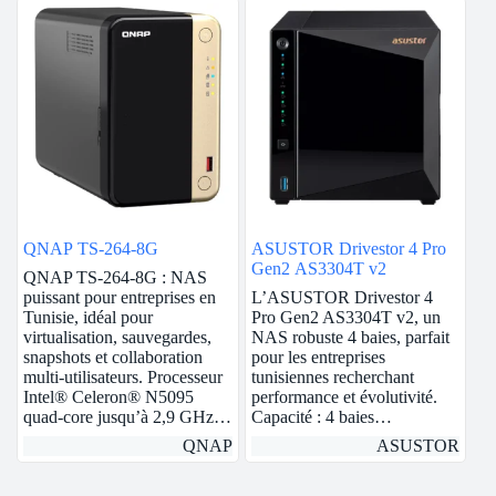
QNAP TS-264-8G
ASUSTOR Drivestor 4 Pro
Gen2 AS3304T v2
QNAP TS-264-8G : NAS
puissant pour entreprises en
L’ASUSTOR Drivestor 4
Tunisie, idéal pour
Pro Gen2 AS3304T v2, un
virtualisation, sauvegardes,
NAS robuste 4 baies, parfait
snapshots et collaboration
pour les entreprises
multi-utilisateurs. Processeur
tunisiennes recherchant
Intel® Celeron® N5095
performance et évolutivité.
quad-core jusqu’à 2,9 GHz…
Capacité : 4 baies…
QNAP
ASUSTOR