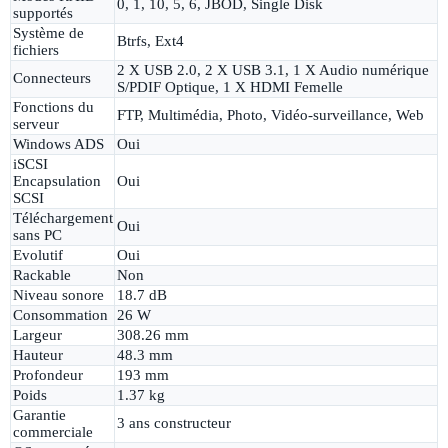
0, 1, 10, 5, 6, JBOD, Single Disk
supportés
Système de
Btrfs, Ext4
fichiers
2 X USB 2.0, 2 X USB 3.1, 1 X Audio numérique
Connecteurs
S/PDIF Optique, 1 X HDMI Femelle
Fonctions du
FTP, Multimédia, Photo, Vidéo-surveillance, Web
serveur
Windows ADS
Oui
iSCSI
Encapsulation
Oui
SCSI
Téléchargement
Oui
sans PC
Evolutif
Oui
Rackable
Non
Niveau sonore
18.7 dB
Consommation
26 W
Largeur
308.26 mm
Hauteur
48.3 mm
Profondeur
193 mm
Poids
1.37 kg
Garantie
3 ans constructeur
commerciale