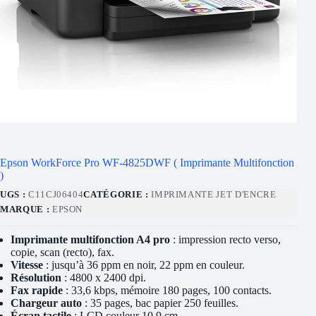
Epson WorkForce Pro WF-4825DWF ( Imprimante Multifonction
)
UGS :
C11CJ06404
CATÉGORIE :
IMPRIMANTE JET D'ENCRE
MARQUE :
EPSON
Imprimante multifonction A4 pro
: impression recto verso,
copie, scan (recto), fax.
Vitesse
: jusqu’à 36 ppm en noir, 22 ppm en couleur.
Résolution
: 4800 x 2400 dpi.
Fax rapide
: 33,6 kbps, mémoire 180 pages, 100 contacts.
Chargeur auto
: 35 pages, bac papier 250 feuilles.
Écran tactile
: LCD couleur 10,9 cm.