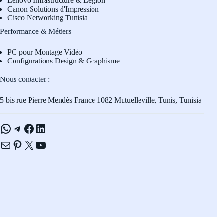
L
enovo Infrastructure & Legion
Canon Solutions d'Impression
Cisco Networking Tunisia
Performance & Métiers
PC pour Montage Vidéo
Configurations Design & Graphisme
Nous contacter :
5 bis rue Pierre Mendès France 1082 Mutuelleville, Tunis, Tunisia
WhatsApp
Telegram
Facebook
LinkedIn
E-mail
Pinterest
X
YouTube