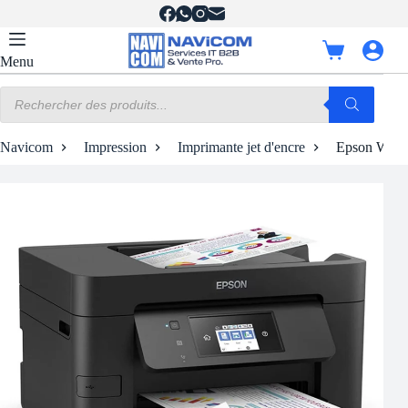
Passer
au
contenu
Panier
Menu
d’achat
Recherche
de
produits
Navicom
Impression
Imprimante jet d'encre
Epson Work