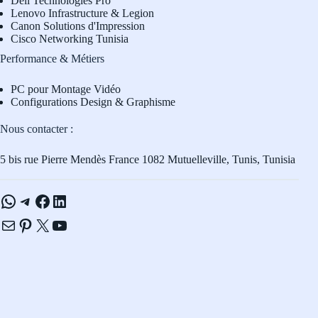
Dell Technologies Pro
L
enovo Infrastructure & Legion
Canon Solutions d'Impression
Cisco Networking Tunisia
Performance & Métiers
PC pour Montage Vidéo
Configurations Design & Graphisme
Nous contacter :
5 bis rue Pierre Mendès France 1082 Mutuelleville, Tunis, Tunisia
WhatsApp
Telegram
Facebook
LinkedIn
E-mail
Pinterest
X
YouTube