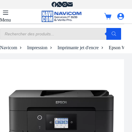
Passer
au
contenu
Panier
Menu
d’achat
Recherche
de
produits
Navicom
Impression
Imprimante jet d'encre
Epson Work