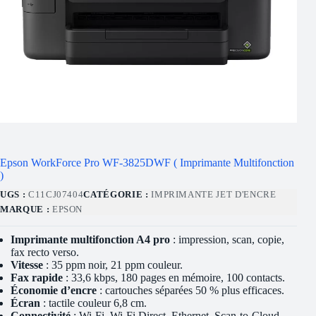
Epson WorkForce Pro WF-3825DWF ( Imprimante Multifonction
)
UGS :
C11CJ07404
CATÉGORIE :
IMPRIMANTE JET D'ENCRE
MARQUE :
EPSON
Imprimante multifonction A4 pro
: impression, scan, copie,
fax recto verso.
Vitesse
: 35 ppm noir, 21 ppm couleur.
Fax rapide
: 33,6 kbps, 180 pages en mémoire, 100 contacts.
Économie d’encre
: cartouches séparées 50 % plus efficaces.
Écran
: tactile couleur 6,8 cm.
Connectivité
: Wi-Fi, Wi-Fi Direct, Ethernet, Scan-to-Cloud.