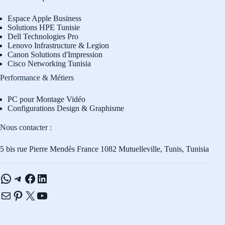
Espace Apple Business
Solutions HPE Tunisie
Dell Technologies Pro
L
enovo Infrastructure & Legion
Canon Solutions d'Impression
Cisco Networking Tunisia
Performance & Métiers
PC pour Montage Vidéo
Configurations Design & Graphisme
Nous contacter :
5 bis rue Pierre Mendès France 1082 Mutuelleville, Tunis, Tunisia
WhatsApp
Telegram
Facebook
LinkedIn
E-mail
Pinterest
X
YouTube