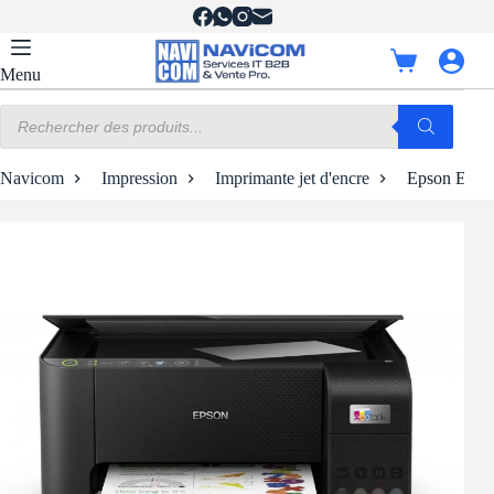
Passer
au
contenu
Panier
Menu
d’achat
Recherche
de
produits
Navicom
Impression
Imprimante jet d'encre
Epson EcoTa