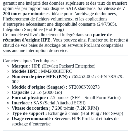
garantit une intégrité des données supérieure et des taux de transfert
optimisés par rapport aux disques SATA standards. Sa vitesse de
7
200 tours par minute
est idéale pour l’archivage de données,
l’hébergement de fichiers volumineux, et les applications
d’entreprise nécessitant une disponibilité constante (24/7/365).
Intégration Simplifiée (Hot-Plug)
Ce modèle est livré directement intégré dans son
panier de
rétention d’origine HPE
. Vous pouvez ainsi l’insérer ou le retirer à
chaud de vos baies de stockage ou serveurs ProLiant compatibles
sans aucune interruption de service.
Caractéristiques Techniques :
Marque :
HPE (Hewlett Packard Enterprise)
Modèle HPE :
MM2000JEFRC
Numéro de pièce HPE (P/N) :
765452-002 / GPN 787679-
002
Modèle d’origine (Seagate) :
ST2000NX0273
Capacité :
2 To (2000 Go)
Format physique :
2.5 pouces (SFF – Small Form Factor)
Interface :
SAS (Serial Attached SCSI)
Vitesse de rotation :
7 200 tr/min (7.2K RPM)
Type de support :
Échange à chaud (Hot-Plug / Hot-Swap)
Usage recommandé :
Serveurs HPE ProLiant et baies de
stockage d’entreprise