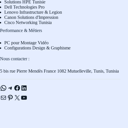
Solutions HPE Tunisie
Dell Technologies Pro
L
enovo Infrastructure & Legion
Canon Solutions d'Impression
Cisco Networking Tunisia
Performance & Métiers
PC pour Montage Vidéo
Configurations Design & Graphisme
Nous contacter :
5 bis rue Pierre Mendès France 1082 Mutuelleville, Tunis, Tunisia
WhatsApp
Telegram
Facebook
LinkedIn
E-mail
Pinterest
X
YouTube