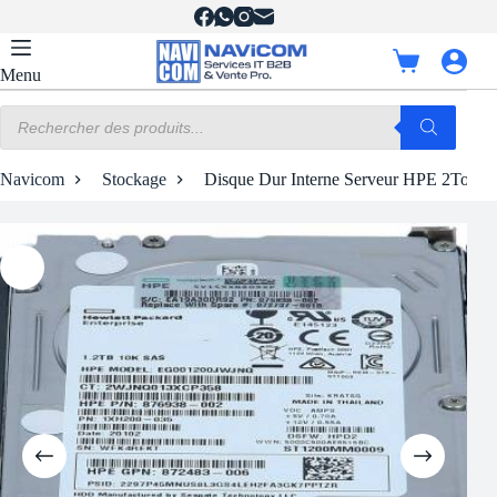
Passer
au
contenu
Panier
Menu
d’achat
Recherche
de
produits
Navicom
Stockage
Disque Dur Interne Serveur HPE 2To 7