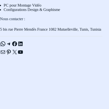
PC pour Montage Vidéo
Configurations Design & Graphisme
Nous contacter :
5 bis rue Pierre Mendès France 1082 Mutuelleville, Tunis, Tunisia
WhatsApp
Telegram
Facebook
LinkedIn
E-mail
Pinterest
X
YouTube