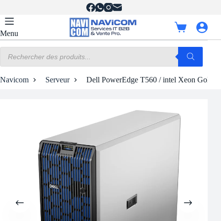
Passer
au
contenu
Panier
Menu
d’achat
Recherche
de
produits
Navicom
Serveur
Dell PowerEdge T560 / intel Xeon Gold 6