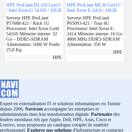
HPE ProLiant DL320 Gen11
HPE ProLiant ML30 Gen11 /
/ Intel Xeon-G 5416S / 32GB
Intel Xeon E-2414 / 16GB
Serveur HPE ProLiant
Serveur HPE ProLiant
P57688-421 / Rack 1U
P65093-421 / Tour 4U
Processeur: Intel Xeon Gold
Processeur: Intel Xeon E-
5416S Mémoire interne: 32
2414 Mémoire interne: 16 Go
Go – DDR5-SDRAM
4800 MHz DDR5-SDRAM
Alimentation: 1000 W Poids:
Alimentation: 350 W
25,8 Kg
HPE
HPE
Expert en externalisation IT et solutions informatiques en Tunisie
depuis 2006,
Navicom
accompagne les entreprises et
administrations dans leur transformation digitale.
Partenaire
des
leaders mondiaux tels que Apple, Dell, HPE, Asus, Cisco et
Lenovo, nous proposons un catalogue complet de matériel
professionnel.
Explorez nos solutions
d'infrastructure et contactez