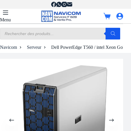
Passer
au
contenu
Panier
Menu
d’achat
Recherche
de
produits
Navicom
Serveur
Dell PowerEdge T560 / intel Xeon Gold 6