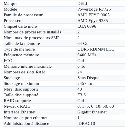
Marque
DELL
Modèle
PowerEdge R7725
Famille de processeur
AMD EPYC 9005
Processeur
AMD Epyc 9335
Chipset carte mère
LGA 6096
Nombre de processeurs installés
2
Nbre. max de processeurs SMP
2
Taille de la mémoire
64 Go
Type de mémoire
DDR5 RDIMM ECC
Fréquence mémoire
6400 MHz
ECC
Oui
Mémoire interne maximale
6 To
Nombres de slots RAM
24
Stockage
Sans Disque
Stockage maximum
2457 To
Nbre. disc supporté
40
Taille disc supporté
E3.S
RAID supporté
Oui
Niveaux RAID
0, 1, 5, 6, 10, 50, 60
Interface Ethernet
Gigabit Ethernet
Nombre de port ethernet
1
Administration à distance
iDRAC10