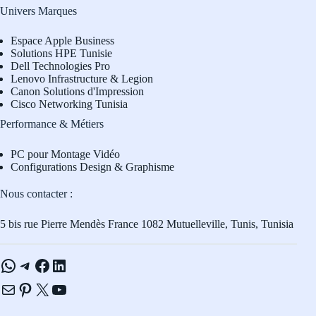
Univers Marques
Espace Apple Business
Solutions HPE Tunisie
Dell Technologies Pro
L
enovo Infrastructure & Legion
Canon Solutions d'Impression
Cisco Networking Tunisia
Performance & Métiers
PC pour Montage Vidéo
Configurations Design & Graphisme
Nous contacter :
5 bis rue Pierre Mendès France 1082 Mutuelleville, Tunis, Tunisia
WhatsApp
Telegram
Facebook
LinkedIn
E-mail
Pinterest
X
YouTube