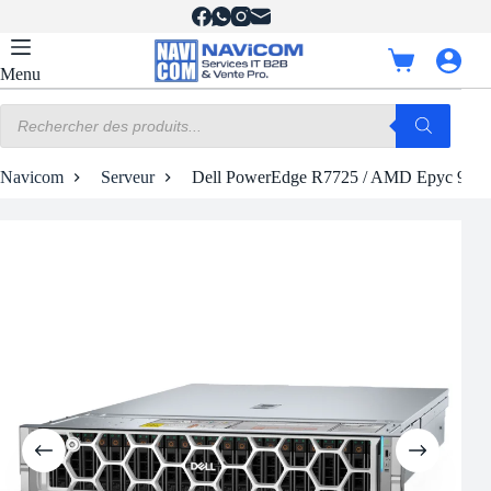
Passer
au
contenu
Panier
Menu
d’achat
Recherche
de
produits
Navicom
Serveur
Dell PowerEdge R7725 / AMD Epyc 9335