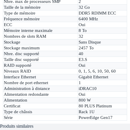
Nbre. max de processeurs SMP
2
Taille de la mémoire
32 Go
Type de mémoire
DDR5 RDIMM ECC
Fréquence mémoire
6400 MHz
ECC
Oui
Mémoire interne maximale
8 To
Nombres de slots RAM
32
Stockage
Sans Disque
Stockage maximum
2457 To
Nbre. disc supporté
40
Taille disc supporté
E3.S
RAID supporté
Oui
Niveaux RAID
0, 1, 5, 6, 10, 50, 60
Interface Ethernet
Gigabit Ethernet
Nombre de port ethernet
1
Administration à distance
iDRAC10
Alimentation redondante
Oui
Alimentation
800 W
Certificat
80 PLUS Platinum
Type de châssis
Rack 1U
Série
PowerEdge Gen17
Produits similaires