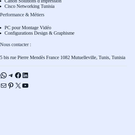
Canon Solutions d'Impression
Cisco Networking Tunisia
Performance & Métiers
PC pour Montage Vidéo
Configurations Design & Graphisme
Nous contacter :
5 bis rue Pierre Mendès France 1082 Mutuelleville, Tunis, Tunisia
WhatsApp
Telegram
Facebook
LinkedIn
E-mail
Pinterest
X
YouTube