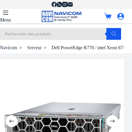
Passer
au
contenu
Panier
Menu
d’achat
Recherche
de
produits
Navicom
Serveur
Dell PowerEdge R770 / intel Xeon 6710E 