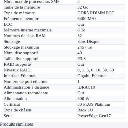
Nbre. max de processeurs SMP
2
Taille de la mémoire
32 Go
Type de mémoire
DDR5 RDIMM ECC
Fréquence mémoire
6400 MHz
ECC
Oui
Mémoire interne maximale
8 To
Nombres de slots RAM
32
Stockage
Sans Disque
Stockage maximum
2457 To
Nbre. disc supporté
40
Taille disc supporté
E3.S
RAID supporté
Oui
Niveaux RAID
0, 1, 5, 6, 10, 50, 60
Interface Ethernet
Gigabit Ethernet
Nombre de port ethernet
1
Administration à distance
iDRAC10
Alimentation redondante
Oui
Alimentation
800 W
Certificat
80 PLUS Platinum
Type de châssis
Rack 1U
Série
PowerEdge Gen17
Produits similaires