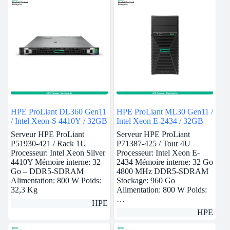
HPE ProLiant DL360 Gen11
HPE ProLiant ML30 Gen11 /
/ Intel Xeon-S 4410Y / 32GB
Intel Xeon E-2434 / 32GB
Serveur HPE ProLiant
Serveur HPE ProLiant
P51930-421 / Rack 1U
P71387-425 / Tour 4U
Processeur: Intel Xeon Silver
Processeur: Intel Xeon E-
4410Y Mémoire interne: 32
2434 Mémoire interne: 32 Go
Go – DDR5-SDRAM
4800 MHz DDR5-SDRAM
Alimentation: 800 W Poids:
Stockage: 960 Go
32,3 Kg
Alimentation: 800 W Poids:
…
HPE
HPE