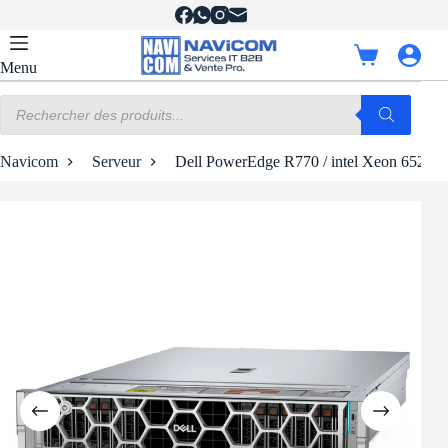
Passer
au
contenu
Panier
Menu
d’achat
Recherche
de
produits
Navicom
Serveur
Dell PowerEdge R770 / intel Xeon 6520P 