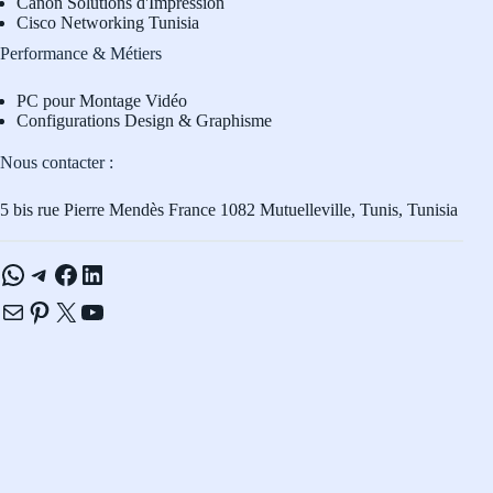
Canon Solutions d'Impression
Cisco Networking Tunisia
Performance & Métiers
PC pour Montage Vidéo
Configurations Design & Graphisme
Nous contacter :
5 bis rue Pierre Mendès France 1082 Mutuelleville, Tunis, Tunisia
WhatsApp
Telegram
Facebook
LinkedIn
E-mail
Pinterest
X
YouTube