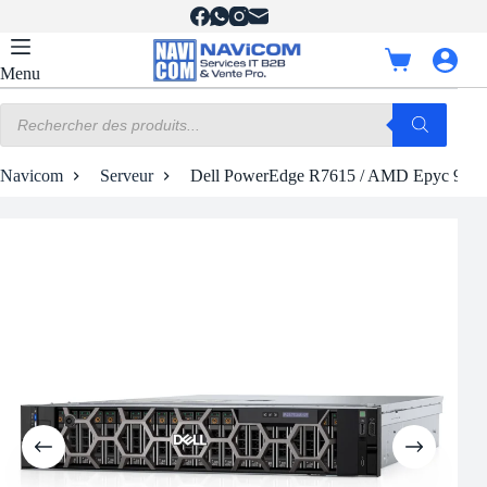
Passer
au
contenu
Panier
Menu
d’achat
Recherche
de
produits
Navicom
Serveur
Dell PowerEdge R7615 / AMD Epyc 9124