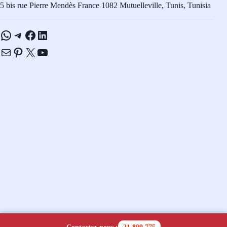
5 bis rue Pierre Mendès France 1082 Mutuelleville, Tunis, Tunisia
WhatsApp
Telegram
Facebook
LinkedIn
E-mail
Pinterest
X
YouTube
Copyright © 2026 - Navicom Tunisie