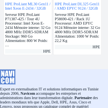
HPE ProLiant ML30 Gen11 /
HPE ProLiant DL325 Gen11
Intel Xeon E-2434 / 32GB
/ AMD EPYC 9124 / 32GB
Serveur HPE ProLiant
Serveur HPE ProLiant
P71387-425 / Tour 4U
P58690-421 / Rack 1U
Processeur: Intel Xeon E-
Processeur: AMD EPYC
2434 Mémoire interne: 32 Go
9124 Mémoire interne: 32 Go
4800 MHz DDR5-SDRAM
4800 MHz DDR5-SDRAM
Stockage: 960 Go
Alimentation: 1000 W Poids:
Alimentation: 800 W Poids:
22,2 Kg
…
HPE
HPE
Expert en externalisation IT et solutions informatiques en Tunisie
depuis 2006,
Navicom
accompagne les entreprises et
administrations dans leur transformation digitale.
Partenaire
des
leaders mondiaux tels que Apple, Dell, HPE, Asus, Cisco et
Lenovo, nous proposons un catalogue complet de matériel