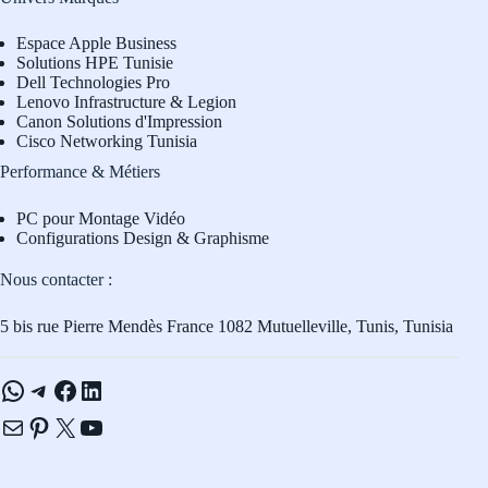
Espace Apple Business
Solutions HPE Tunisie
Dell Technologies Pro
L
enovo Infrastructure & Legion
Canon Solutions d'Impression
Cisco Networking Tunisia
Performance & Métiers
PC pour Montage Vidéo
Configurations Design & Graphisme
Nous contacter :
5 bis rue Pierre Mendès France 1082 Mutuelleville, Tunis, Tunisia
WhatsApp
Telegram
Facebook
LinkedIn
E-mail
Pinterest
X
YouTube