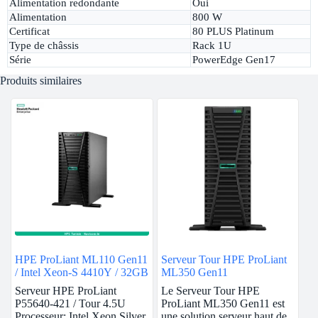
Alimentation redondante
Oui
Alimentation
800 W
Certificat
80 PLUS Platinum
Type de châssis
Rack 1U
Série
PowerEdge Gen17
Produits similaires
HPE ProLiant ML110 Gen11
Serveur Tour HPE ProLiant
/ Intel Xeon-S 4410Y / 32GB
ML350 Gen11
Serveur HPE ProLiant
Le Serveur Tour HPE
P55640-421 / Tour 4.5U
ProLiant ML350 Gen11 est
Processeur: Intel Xeon Silver
une solution serveur haut de