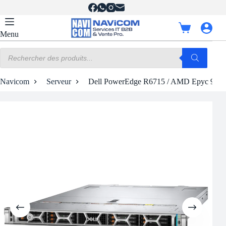
Passer
au
contenu
Panier
Menu
d’achat
Recherche
de
produits
Navicom
Serveur
Dell PowerEdge R6715 / AMD Epyc 9555