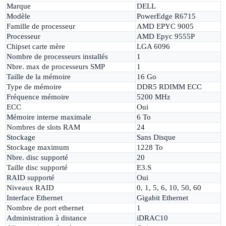
Marque
DELL
Modèle
PowerEdge R6715
Famille de processeur
AMD EPYC 9005
Processeur
AMD Epyc 9555P
Chipset carte mère
LGA 6096
Nombre de processeurs installés
1
Nbre. max de processeurs SMP
1
Taille de la mémoire
16 Go
Type de mémoire
DDR5 RDIMM ECC
Fréquence mémoire
5200 MHz
ECC
Oui
Mémoire interne maximale
6 To
Nombres de slots RAM
24
Stockage
Sans Disque
Stockage maximum
1228 To
Nbre. disc supporté
20
Taille disc supporté
E3.S
RAID supporté
Oui
Niveaux RAID
0, 1, 5, 6, 10, 50, 60
Interface Ethernet
Gigabit Ethernet
Nombre de port ethernet
1
Administration à distance
iDRAC10