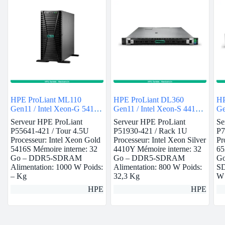
HPE ProLiant ML110
HPE ProLiant DL360
HP
Gen11 / Intel Xeon-G 5416S
Gen11 / Intel Xeon-S 4410Y
Ge
/ 32GB
/ 32GB
65
Serveur HPE ProLiant
Serveur HPE ProLiant
Se
P55641-421 / Tour 4.5U
P51930-421 / Rack 1U
P7
Processeur: Intel Xeon Gold
Processeur: Intel Xeon Silver
Pr
5416S Mémoire interne: 32
4410Y Mémoire interne: 32
65
Go – DDR5-SDRAM
Go – DDR5-SDRAM
Go
Alimentation: 1000 W Poids:
Alimentation: 800 W Poids:
SD
– Kg
32,3 Kg
W
HPE
HPE