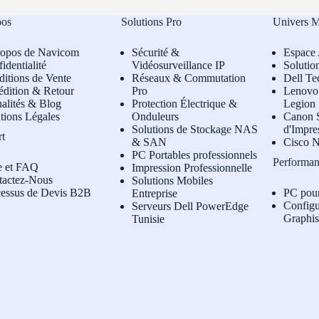
pos
Solutions Pro
Univers 
ropos de Navicom
Sécurité &
Espace 
identialité
Vidéosurveillance IP
Solutio
itions de Vente
Réseaux & Commutation
Dell Te
édition & Retour
Pro
L
enovo 
alités & Blog
Protection Électrique &
Legion
tions Légales
Onduleurs
Canon S
Solutions de Stockage NAS
d'Impre
rt
& SAN
Cisco N
PC Portables professionnels
Performan
e et FAQ
Impression Professionnelle
tactez-Nous
Solutions Mobiles
cessus de Devis B2B
PC pou
Entreprise
Configu
Serveurs Dell PowerEdge
Graphi
Tunisie