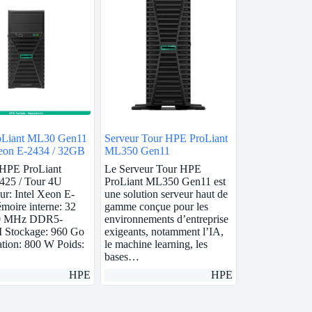
Liant ML30 Gen11
Serveur Tour HPE ProLiant
Xeon E-2434 / 32GB
ML350 Gen11
 HPE ProLiant
Le Serveur Tour HPE
425 / Tour 4U
ProLiant ML350 Gen11 est
ur: Intel Xeon E-
une solution serveur haut de
oire interne: 32
gamme conçue pour les
0 MHz DDR5-
environnements d’entreprise
Stockage: 960 Go
exigeants, notamment l’IA,
tion: 800 W Poids:
le machine learning, les
bases…
HPE
HPE