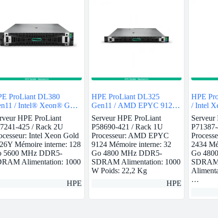
E ProLiant DL380
HPE ProLiant DL325
HPE Pro
n11 / Intel® Xeon® Gold
Gen11 / AMD EPYC 9124 /
/ Intel 
26Y / 128GB
32GB
rveur HPE ProLiant
Serveur HPE ProLiant
Serveur
7241-425 / Rack 2U
P58690-421 / Rack 1U
P71387-
ocesseur: Intel Xeon Gold
Processeur: AMD EPYC
Processe
26Y Mémoire interne: 128
9124 Mémoire interne: 32
2434 Mém
 5600 MHz DDR5-
Go 4800 MHz DDR5-
Go 480
RAM Alimentation: 1000
SDRAM Alimentation: 1000
SDRAM 
W Poids: 22,2 Kg
Alimenta
…
HPE
HPE