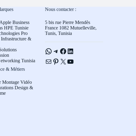
Marques
Nous contacter :
Apple Business
5 bis rue Pierre Mendès
ns HPE Tunisie
France 1082 Mutuelleville,
chnologies Pro
Tunis, Tunisia
Infrastructure &
WhatsApp
Telegram
Facebook
LinkedIn
olutions
ssion
E-mail
Pinterest
X
YouTube
etworking Tunisia
ce & Métiers
r Montage Vidéo
rations Design &
sme