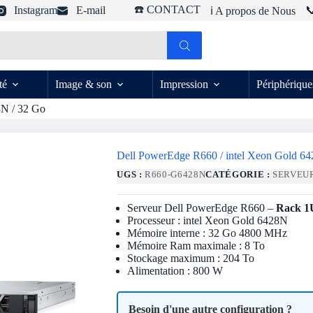
☎️ CONTACT
Instagram
E-mail

ℹ️ A propos de Nous
té
Image & son
Impression
Périphérique
8N / 32 Go
Dell PowerEdge R660 / intel Xeon Gold 6
UGS :
R660-G6428N
CATÉGORIE :
SERVEU
Serveur Dell PowerEdge R660 –
Rack 1
Processeur : intel Xeon Gold 6428N
Mémoire interne : 32 Go 4800 MHz
Mémoire Ram maximale : 8 To
Stockage maximum : 204 To
Alimentation : 800 W
Besoin d'une autre configuration ?