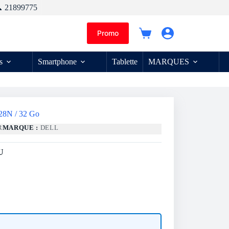
 21899775
Promo
Panier
d’achat
s
Smartphone
Tablette
MARQUES
428N / 32 Go
R
MARQUE :
DELL
U