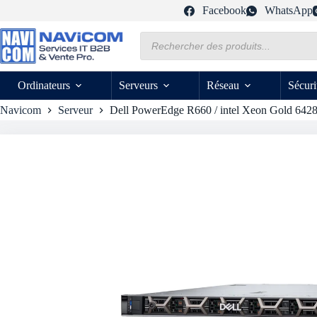
Passer
Facebook
WhatsApp
au
contenu
Recherche
de
produits
Ordinateurs
Serveurs
Réseau
Sécuri
Navicom
Serveur
Dell PowerEdge R660 / intel Xeon Gold 642